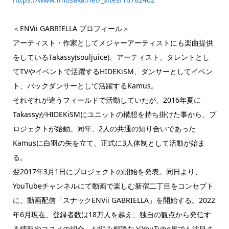
＜ENVii GABRIELLA プロフィール＞
アーティスト・作家としてメジャーアーティストにも楽曲提供
をしているTakassy(souljuice)、アーティスト、タレントとし
てTVやイベントで活躍するHIDEKiSM、ダンサーとしてイベン
ト、バックダンサーとして活躍するKamus。
それぞれが違うフィールドで活動していたが、2016年夏に
TakassyがHIDEKiSMにユニットの構想を持ち掛けた事から、プ
ロジェクトが始動。同年、2人の共通の知り合いであった
Kamusに白羽の矢を立て、正式に3人体制として活動が始ま
る。
翌2017年3月1日にプロジェクトの開始を発表。同日より、
YouTubeチャンネルにて動画で楽しむ新宿二丁目をコンセプト
に、動画配信「スナックENVii GABRIELLA」を開始する。2022
年6月現在、登録者数は18万人を越え、独自の観点から発信す
る情報やコスメの紹介、お悩み相談などYouTube界でも注目さ