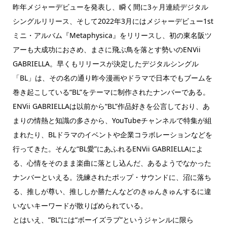
昨年メジャーデビューを発表し、瞬く間に3ヶ月連続デジタル
シングルリリース、そして2022年3月にはメジャーデビュー1st
ミニ・アルバム『Metaphysica』をリリースし、初の東名阪ツ
アーも大成功におさめ、まさに飛ぶ鳥を落とす勢いのENVii
GABRIELLA。早くもリリースが決定したデジタルシングル
「BL」は、その名の通り昨今漫画やドラマで日本でもブームを
巻き起こしている“BL”をテーマに制作されたナンバーである。
ENVii GABRIELLAは以前から“BL”作品好きを公言しており、あ
まりの情熱と知識の多さから、YouTubeチャンネルで特集が組
まれたり、BLドラマのイベントや企業コラボレーションなどを
行ってきた。そんな“BL愛”にあふれるENVii GABRIELLAによ
る、心情をそのまま楽曲に落とし込んだ、あるようでなかった
ナンバーといえる。洗練されたポップ・サウンドに、沼に落ち
る、推しが尊い、推ししか勝たんなどのきゅんきゅんするに違
いないキーワードが散りばめられている。
とはいえ、“BL”には“ボーイズラブ”というジャンルに限ら