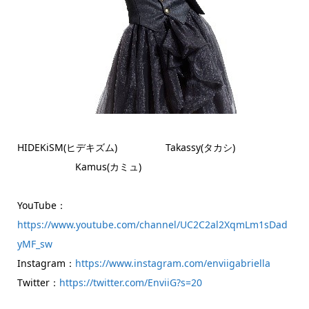
HIDEKiSM(ヒデキズム) Takassy(タカシ)
Kamus(カミュ)
YouTube：
https://www.youtube.com/channel/UC2C2al2XqmLm1sDad
yMF_sw
Instagram：
https://www.instagram.com/enviigabriella
Twitter：
https://twitter.com/EnviiG?s=20