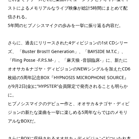
ストによるメモリアルなライブ映像が総計5時間にまとめて配
信される。
5年間のヒプノシスマイクの歩みを一挙に振り返る内容だ。
さらに、過去にリリースされた4ディビジョンの1st CDシリー
ズ、 「Buster Bros!!! Generation」、「BAYSIDE M.T.C」、
「Fling Posse -F.P.S.M-」、「麻天狼 -音韻臨床-」に、新たに
オオサカ＆ナゴヤ・ディビジョンのNEWシングルを加えたCD6
枚組の5周年記念BOX『HYPNOSIS MICROPHONE SOURCE』
が9月2日(金)に“HYPSTER”会員限定で発売されることも明らか
に。
ヒプノシスマイクのデビュー作と、オオサカ＆ナゴヤ・ディビ
ジョンの新たな楽曲を一挙に楽しめる5周年ならではのメモリ
アルなBOXだ。
さらにBOXに収録されるオオサカ・ディビジョン“どついたれ本