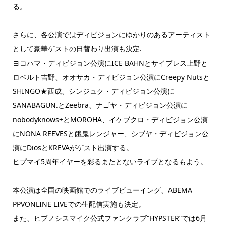
る。
さらに、各公演ではディビジョンにゆかりのあるアーティスト
として豪華ゲストの日替わり出演も決定.
ヨコハマ・ディビジョン公演にICE BAHNとサイプレス上野と
ロベルト吉野、オオサカ・ディビジョン公演にCreepy Nutsと
SHINGO★西成、シンジュク・ディビジョン公演に
SANABAGUN.とZeebra、ナゴヤ・ディビジョン公演に
nobodyknows+とMOROHA、イケブクロ・ディビジョン公演
にNONA REEVESと餓鬼レンジャー、シブヤ・ディビジョン公
演にDiosとKREVAがゲスト出演する。
ヒプマイ5周年イヤーを彩るまたとないライブとなるもよう。
本公演は全国の映画館でのライブビューイング、ABEMA
PPVONLINE LIVEでの生配信実施も決定。
また、ヒプノシスマイク公式ファンクラブ“HYPSTER”では6月