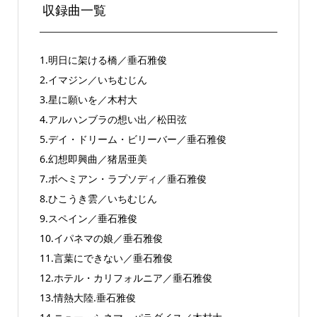
収録曲一覧
1.明日に架ける橋／垂石雅俊
2.イマジン／いちむじん
3.星に願いを／木村大
4.アルハンブラの想い出／松田弦
5.デイ・ドリーム・ビリーバー／垂石雅俊
6.幻想即興曲／猪居亜美
7.ボヘミアン・ラプソディ／垂石雅俊
8.ひこうき雲／いちむじん
9.スペイン／垂石雅俊
10.イパネマの娘／垂石雅俊
11.言葉にできない／垂石雅俊
12.ホテル・カリフォルニア／垂石雅俊
13.情熱大陸.垂石雅俊