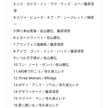
3.ジス・ガイズ・イン・ラヴ・ウィズ・ユー／藤原清
登
4.スリー・ビューズ・オブ・ア・シークレット／納浩
一
5.帰り来ぬ青春／佐山雅弘、藤原清登
6.ビタースウィート／佐山雅弘
7.アランフェス協奏曲／藤原清登
8.アイヴ・ゴット・イット・バッド／藤原清登
9.いつか王子様が／佐山雅弘
10.ワン・ノート・サンバ／佐山雅弘
11.A列車で行こう／寺久保エレナ
12.Three Woman／B’Ridge
13.ボディ・アンド・ソウル／寺久保エレナ
14.デサフィナード／藤原清登
15.ラヴァー・マン／寺久保エレナ
16.星に願いを／寺久保エレナ