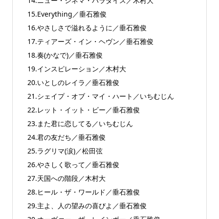
14.ニュー・シネマ・パラダイス／木村大
15.Everything／垂石雅俊
16.やさしさで溢れるように／垂石雅俊
17.ティアーズ・イン・ヘヴン／垂石雅俊
18.奏(かなで)／垂石雅俊
19.インスピレーション／木村大
20.いとしのレイラ／垂石雅俊
21.シェイプ・オブ・マイ・ハート／いちむじん
22.レット・イット・ビー／垂石雅俊
23.また君に恋してる／いちむじん
24.君の友だち／垂石雅俊
25.ラグリマ(涙)／松田弦
26.やさしく歌って／垂石雅俊
27.天国への階段／木村大
28.ヒール・ザ・ワールド／垂石雅俊
29.主よ、人の望みの喜びよ／垂石雅俊