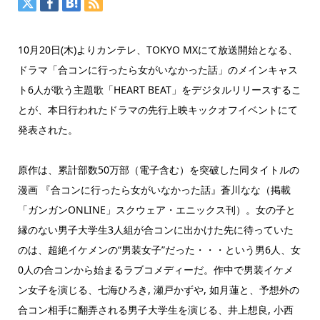
10月20日(木)よりカンテレ、TOKYO MXにて放送開始となる、
ドラマ「合コンに行ったら女がいなかった話」のメインキャス
ト6人が歌う主題歌「HEART BEAT」をデジタルリリースするこ
とが、本日行われたドラマの先行上映キックオフイベントにて
発表された。
原作は、累計部数50万部（電子含む）を突破した同タイトルの
漫画 『合コンに行ったら女がいなかった話』蒼川なな（掲載
「ガンガンONLINE」スクウェア・エニックス刊）。女の子と
縁のない男子大学生3人組が合コンに出かけた先に待っていた
のは、超絶イケメンの“男装女子”だった・・・という男6人、女
0人の合コンから始まるラブコメディーだ。作中で男装イケメ
ン女子を演じる、七海ひろき, 瀬戸かずや, 如月蓮と、予想外の
合コン相手に翻弄される男子大学生を演じる、井上想良, 小西