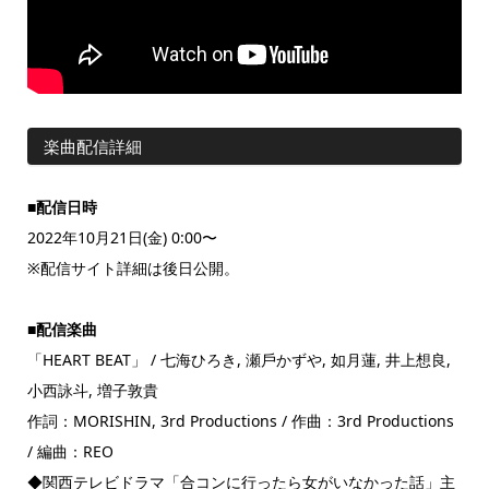
楽曲配信詳細
■配信日時
2022年10月21日(金) 0:00〜
※配信サイト詳細は後日公開。
■配信楽曲
「HEART BEAT」 / 七海ひろき, 瀬⼾かずや, 如⽉蓮, 井上想良,
⼩⻄詠⽃, 増⼦敦貴
作詞：MORISHIN, 3rd Productions / 作曲：3rd Productions
/ 編曲：REO
◆関西テレビドラマ「合コンに⾏ったら⼥がいなかった話」主