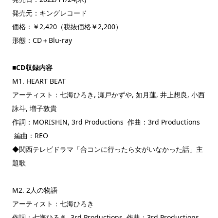
発売元：キングレコード
価格：￥2,420（税抜価格￥2,200）
形態：CD＋Blu-ray
■CD収録内容
M1. HEART BEAT
アーティスト：七海ひろき, 瀬戸かずや, 如月蓮, 井上想良, 小西
詠斗, 増子敦貴
作詞：MORISHIN, 3rd Productions 作曲：3rd Productions
編曲：REO
◆関西テレビドラマ「合コンに行ったら女がいなかった話」主
題歌
M2. 2人の物語
アーティスト：七海ひろき
作詞：七海ひろき, 3rd Productions 作曲：3rd Productions