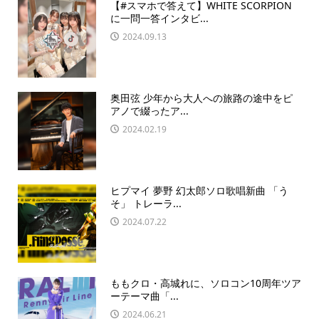
【#スマホで答えて】WHITE SCORPION
に一問一答インタビ...
2024.09.13
奥田弦 少年から大人への旅路の途中をピ
アノで綴ったア...
2024.02.19
ヒプマイ 夢野 幻太郎ソロ歌唱新曲 「う
そ」 トレーラ...
2024.07.22
ももクロ・高城れに、ソロコン10周年ツア
ーテーマ曲「...
2024.06.21