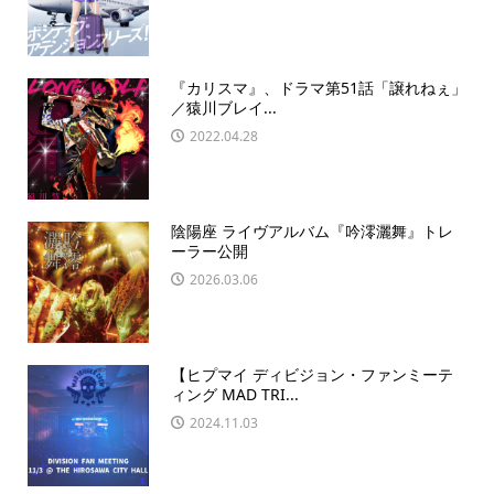
『カリスマ』、ドラマ第51話「譲れねぇ」
／猿川ブレイ...
2022.04.28
陰陽座 ライヴアルバム『吟澪灑舞』トレ
ーラー公開
2026.03.06
【ヒプマイ ディビジョン・ファンミーテ
ィング MAD TRI...
2024.11.03