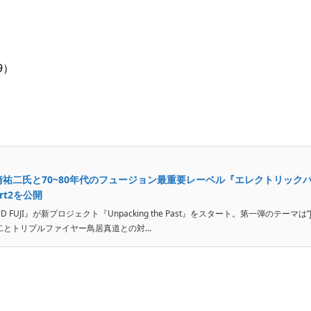
79）
』柴崎祐二氏と70~80年代のフュージョン最重要レーベル『エレクトリック
rt2を公開
UJI』が新プロジェクト『Unpacking the Past』をスタート。第一弾のテーマは”J
崎祐二とトリプルファイヤー鳥居真道との対...