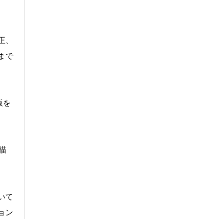
正、
まで
版を
描
いて
ョン