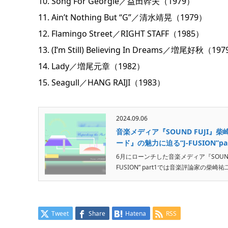
10. Song For Georgie／益田幹夫（1979）
11. Ain’t Nothing But “G”／清水靖晃（1979）
12. Flamingo Street／RIGHT STAFF（1985）
13. (I’m Still) Believing In Dreams／増尾好秋（19
14. Lady／増尾元章（1982）
15. Seagull／HANG RAIJI（1983）
2024.09.06
音楽メディア『SOUND FUJI
ード』の魅力に迫る“J-FUSION”pa
6月にローンチした音楽メディア『SOUND F
FUSION” part1では音楽評論家の柴
Tweet
Share
Hatena
RSS