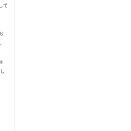
して
お
。
ョ
とし