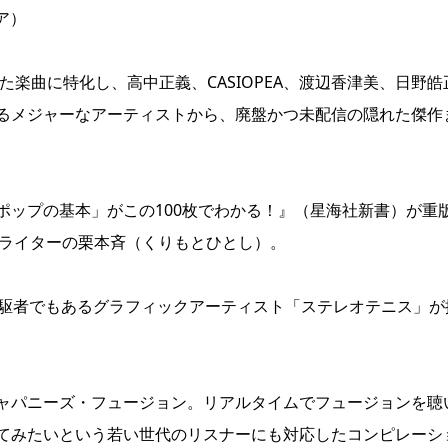
ビア）
た楽曲に特化し、高中正義、CASIOPEA、渡辺香津美、日野皓
るメジャーなアーティストから、廃盤かつ未配信の隠れた傑作
ポップの基本」がこの100枚でわかる！』（星海社新書）が重
楽ライターの栗本斉（くりもとひとし）。
先駆者でもあるグラフィックアーティスト「ステレオテニス」が
ャパニーズ・フュージョン。リアルタイムでフュージョンを聴
てみたいという若い世代のリスナーにも対応したコンピレーシ