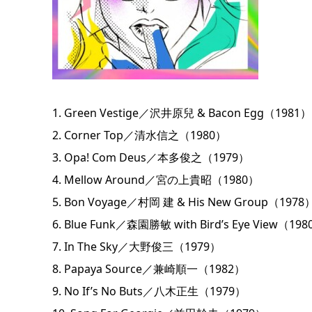
1. Green Vestige／沢井原兒 & Bacon Egg（1981）
2. Corner Top／清水信之（1980）
3. Opa! Com Deus／本多俊之（1979）
4. Mellow Around／宮の上貴昭（1980）
5. Bon Voyage／村岡 建 & His New Group（1978
6. Blue Funk／森園勝敏 with Bird’s Eye View（19
7. In The Sky／大野俊三（1979）
8. Papaya Source／兼崎順一（1982）
9. No If’s No Buts／八木正生（1979）