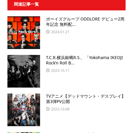
関連記事一覧
ボーイズグループ ODDLORE デビュー2周
年記念 無料配...
2024.01.21
T.C.R.横浜銀蝿R.S.、「Yokohama IKEOJI
Rock’n Roll B...
2023.10.11
TVアニメ【デッドマウント・デスプレイ】
第3弾PV公開
2023.10.08