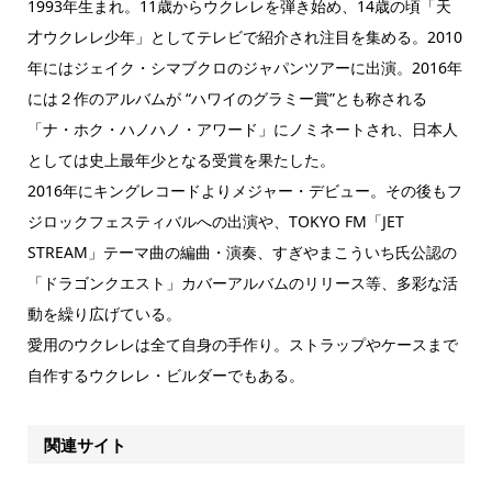
1993年生まれ。11歳からウクレレを弾き始め、14歳の頃「天
才ウクレレ少年」としてテレビで紹介され注目を集める。2010
年にはジェイク・シマブクロのジャパンツアーに出演。2016年
には２作のアルバムが “ハワイのグラミー賞”とも称される
「ナ・ホク・ハノハノ・アワード」にノミネートされ、日本人
としては史上最年少となる受賞を果たした。
2016年にキングレコードよりメジャー・デビュー。その後もフ
ジロックフェスティバルへの出演や、TOKYO FM「JET
STREAM」テーマ曲の編曲・演奏、すぎやまこういち氏公認の
「ドラゴンクエスト」カバーアルバムのリリース等、多彩な活
動を繰り広げている。
愛用のウクレレは全て自身の手作り。ストラップやケースまで
自作するウクレレ・ビルダーでもある。
関連サイト