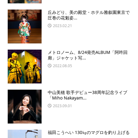
丘みどり、美の殿堂・ホテル雅叙園東京で
圧巻の花魁姿...
2023.02.21
メトロノーム、8/24発売ALBUM「阿吽回
廊」ジャケット写...
2022.08.05
中山美穂 歌手デビュー38周年記念ライブ
「Miho Nakayam...
2023.09.01
福田こうへい 130㎏のマグロを釣り上げる