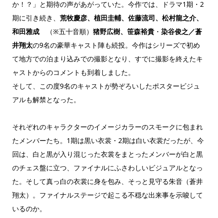
か！？」と期待の声があがっていた。今作では、ドラマ1期・2
期に引き続き、
荒牧慶彦、植田圭輔、佐藤流司、松村龍之介、
和田雅成
（※五十音順）
猪野広樹、笹森裕貴
・
染谷俊之／蒼
井翔太
の9名の豪華キャスト陣も続投。今作はシリーズで初め
て地方での泊まり込みでの撮影となり、すでに撮影を終えたキ
ャストからのコメントも到着しました。
そして、この度9名のキャストが勢ぞろいしたポスタービジュ
アルも解禁となった。
それぞれのキャラクターのイメージカラーのスモークに包まれ
たメンバーたち。1期は黒い衣裳・2期は白い衣裳だったが、今
回は、白と黒が入り混じった衣裳をまとったメンバーが白と黒
のチェス盤に立つ、ファイナルにふさわしいビジュアルとなっ
た。そして真っ白の衣裳に身を包み、そっと見守る朱音（蒼井
翔太）。ファイナルステージで起こる不穏な出来事を示唆して
いるのか。