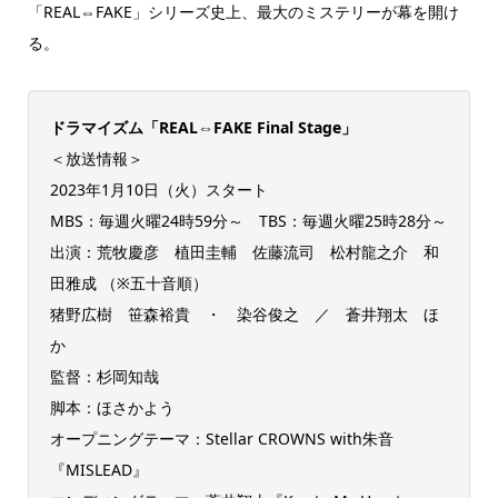
「REAL⇔FAKE」シリーズ史上、最大のミステリーが幕を開け
る。
ドラマイズム「REAL⇔FAKE Final Stage」
＜放送情報＞
2023年1月10日（火）スタート
MBS：毎週火曜24時59分～ TBS：毎週火曜25時28分～
出演：荒牧慶彦 植田圭輔 佐藤流司 松村龍之介 和
田雅成 （※五十音順）
猪野広樹 笹森裕貴 ・ 染谷俊之 ／ 蒼井翔太 ほ
か
監督：杉岡知哉
脚本：ほさかよう
オープニングテーマ：Stellar CROWNS with朱音
『MISLEAD』