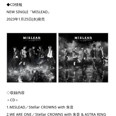
◆CD情報
NEW SINGLE『MISLEAD』
2023年1月25日(水)発売
◇収録内容
＜CD＞
1.MISLEAD／Stellar CROWNS with 朱音
2.WE ARE ONE／Stellar CROWNS with 朱音 & ASTRA RING