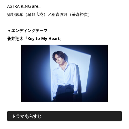
ASTRA RING are…
卯野紘希（猪野広樹）／稲森弥月（笹森裕貴）
▼エンディングテーマ
蒼井翔太『Key to My Heart』
ドラマあらすじ