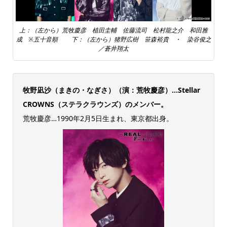
上：（左から）荒牧慶彦 植田圭輔 佐藤流司 松村龍之介 和田雅
成 ※五十音順 下：（左から）猪野広樹 笹森裕貴 ・ 染谷俊之
／蒼井翔太
牧野凪沙（まきの・なぎさ）（演：荒牧慶彦）…Stellar
CROWNS（ステラクラウンズ）のメンバー。
荒牧慶彦…1990年2月5日生まれ、東京都出身。