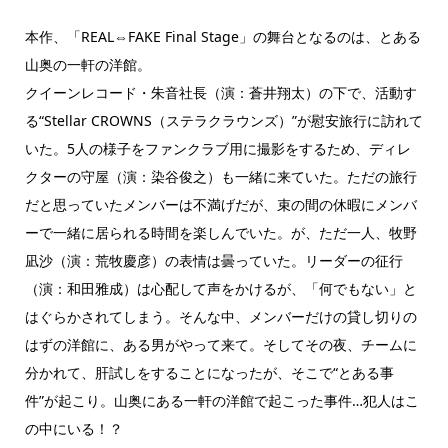
本作、「REAL⇔FAKE Final Stage」の舞台となるのは、とある
山奥の一軒の洋館。
クイーンレコード・朱音社長（演：蒼井翔太）の下で、活動す
る“Stellar CROWNS（ステラクラウンズ）”が慰安旅行に訪れて
いた。5人の様子をファンクラブ用に撮影をするため、ディレ
クターの守屋（演：染谷俊之）も一緒に来ていた。ただの旅行
だと思っていたメンバーは不満げだが、束の間の休暇にメンバ
ーで一緒に居られる時間を楽しんでいた。が、ただ一人、牧野
凪沙（演：荒牧慶彦）の表情は曇っていた。リーダーの征行
（演：和田雅成）は心配して声をかけるが、「何でもない」と
はぐらかされてしまう。そんな中、メンバーだけの貸し切りの
はずの洋館に、ある男がやって来て。そしてその夜、チームに
分かれて、肝試しをすることになったが、そこで“とある事
件”が起こり。山奥にある一軒の洋館で起こった事件…犯人はこ
の中にいる！？