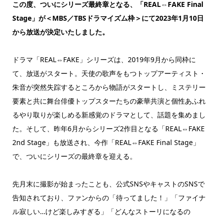
この度、ついにシリーズ最終章となる、「REAL⇔FAKE Final
Stage」が＜MBS／TBSドラマイズム枠＞にて
2023
年1月10日
から放送が決定いたしました。
ドラマ「REAL⇔FAKE」シリーズは、2019年9月から同枠に
て、放送がスタート。天使の歌声をもつトップアーティスト・
朱音が突然失踪するところから物語がスタートし、ミステリー
要素と共に舞台俳優トップスターたちの豪華共演と個性あふれ
るやり取りが楽しめる新感覚のドラマとして、話題を集めまし
た。そして、昨年6月からシリーズ2作目となる「REAL⇔FAKE
2nd Stage」も放送され、今作「REAL⇔FAKE Final Stage」
で、ついにシリーズの最終章を迎える。
先月末に撮影が始まったことも、公式SNSやキャストのSNSで
告知されており、ファンからの「待ってました！」「ファイナ
ル寂しい…けど楽しみすぎる」「どんなストーリになるの