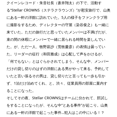
クイーンレコード・朱音社長（蒼井翔太）の下で、活動す
る“Stellar CROWNS（ステラクラウンズ）”が慰安旅行で、山奥
にある一軒の洋館に訪れていた。5人の様子をファンクラブ用
に撮影をするため、ディレクターの守屋（染谷俊之）も一緒に
来ていた。ただの旅行だと思っていたメンバーは不満げだが、
束の間の休暇にメンバーで一緒に居られる時間を楽しんでい
た。が、ただ一人、牧野凪沙（荒牧慶彦）の表情は曇ってい
た。リーダーの征行（和田雅成）は心配して声をかけるが、
「何でもない」とはぐらかされてしまう。そんな中、メンバー
だけの貸し切りのはずの洋館にある男がやって来る。予約して
いたと言い張るその男は、貸し切りだと言っても一歩も引か
ず、1泊だけ泊めてくれ、と。渋々、従業員用の部屋に案内す
ることになった。
そしてその夜、Stellar CROWNSはチームに分かれて、肝試し
をすることになったが、そんな中“とある事件”が起こり。山奥
にある一軒の洋館で起こった事件…犯人はこの中にいる！？