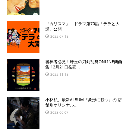
『カリスマ』、ドラマ第70話「テラと大
瀬」公開
2022.07.18
審神者必見！珠玉の刀剣乱舞ONLINE楽曲
集 12月21日発売...
2022.11.18
小林私、最新ALBUM『象形に裁つ』の 店
舗別オリジナル...
2023.06.07