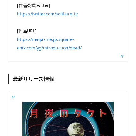
[作品公式twitter]
https://twitter.com/solitaire_tv
[作品URL]
https://magazine.jp.square-
enix.com/yg/introduction/dead/
最新リリース情報