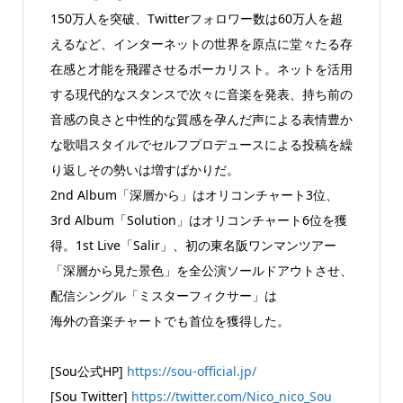
150万人を突破、Twitterフォロワー数は60万人を超
えるなど、インターネットの世界を原点に堂々たる存
在感と才能を飛躍させるボーカリスト。ネットを活用
する現代的なスタンスで次々に音楽を発表、持ち前の
音感の良さと中性的な質感を孕んだ声による表情豊か
な歌唱スタイルでセルフプロデュースによる投稿を繰
り返しその勢いは増すばかりだ。
2nd Album「深層から」はオリコンチャート3位、
3rd Album「Solution」はオリコンチャート6位を獲
得。1st Live「Salir」、初の東名阪ワンマンツアー
「深層から見た景色」を全公演ソールドアウトさせ、
配信シングル「ミスターフィクサー」は
海外の音楽チャートでも首位を獲得した。
[Sou公式HP]
https://sou-official.jp/
[Sou Twitter]
https://twitter.com/Nico_nico_Sou