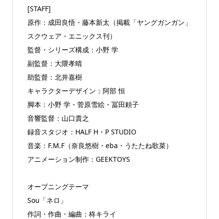
[STAFF]
原作：成田良悟・藤本新太（掲載「ヤングガンガン」
スクウェア・エニックス刊）
監督・シリーズ構成：小野 学
副監督：大隈孝晴
助監督：北井嘉樹
キャラクターデザイン：阿部 恒
脚本：小野 学・菅原雪絵・冨田頼子
音響監督：山口貴之
録音スタジオ：HALF H・P STUDIO
音楽：F.M.F（奈良悠樹・eba・うたたね歌菜）
アニメーション制作：GEEKTOYS
オープニングテーマ
Sou「ネロ」
作詞・作曲・編曲：柊キライ