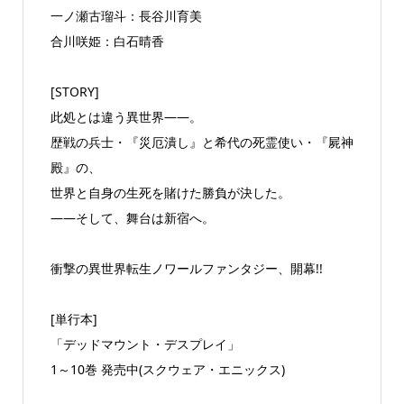
一ノ瀬古瑠斗：長谷川育美
合川咲姫：白石晴香
[STORY]
此処とは違う異世界――。
歴戦の兵士・『災厄潰し』と希代の死霊使い・『屍神
殿』の、
世界と自身の生死を賭けた勝負が決した。
――そして、舞台は新宿へ。
衝撃の異世界転生ノワールファンタジー、開幕!!
[単行本]
「デッドマウント・デスプレイ」
1～10巻 発売中(スクウェア・エニックス)