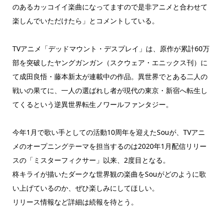
のあるカッコイイ楽曲になってますので是非アニメと合わせて
楽しんでいただけたら」とコメントしている。
TVアニメ「デッドマウント・デスプレイ」は、原作が累計60万
部を突破したヤングガンガン（スクウェア・エニックス刊）に
て成田良悟・藤本新太が連載中の作品。異世界でとある二人の
戦いの果てに、一人の選ばれし者が現代の東京・新宿へ転生し
てくるという逆異世界転生ノワールファンタジー。
今年1月で歌い手としての活動10周年を迎えたSouが、TVアニ
メのオープニングテーマを担当するのは2020年1月配信リリー
スの「ミスターフィクサー」以来、2度目となる。
柊キライが描いたダークな世界観の楽曲をSouがどのように歌
い上げているのか、ぜひ楽しみにしてほしい。
リリース情報など詳細は続報を待とう。