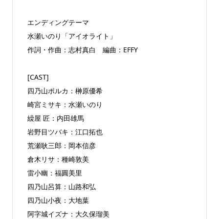
エンディングテーマ
水瀬いのり「アイオライト」
作詞・作曲：志村真白 編曲：EFFY
[CAST]
四乃山ポルカ：榊原優希
崎宮ミサキ：水瀬いのり
繰屋 匠：内田雄馬
岩野目ツバキ：江口拓也
荒瀬耿三郎：岡本信彦
倉木リサ：種崎敦美
雷小幽：福圓美里
四乃山呂算：山路和弘
四乃山小夜：大地葉
阿字城イズナ：大久保瑠美