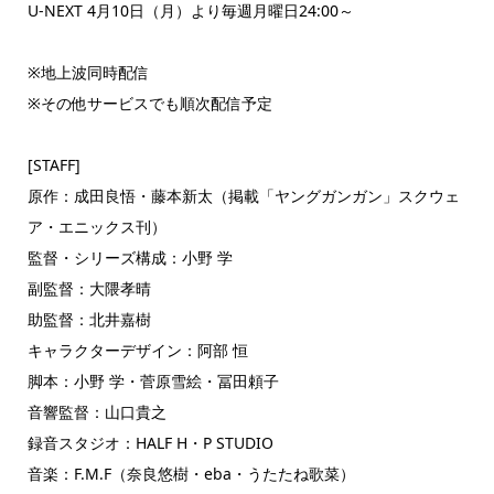
U-NEXT 4月10日（月）より毎週月曜日24:00～
※地上波同時配信
※その他サービスでも順次配信予定
[STAFF]
原作：成田良悟・藤本新太（掲載「ヤングガンガン」スクウェ
ア・エニックス刊）
監督・シリーズ構成：小野 学
副監督：大隈孝晴
助監督：北井嘉樹
キャラクターデザイン：阿部 恒
脚本：小野 学・菅原雪絵・冨田頼子
音響監督：山口貴之
録音スタジオ：HALF H・P STUDIO
音楽：F.M.F（奈良悠樹・eba・うたたね歌菜）