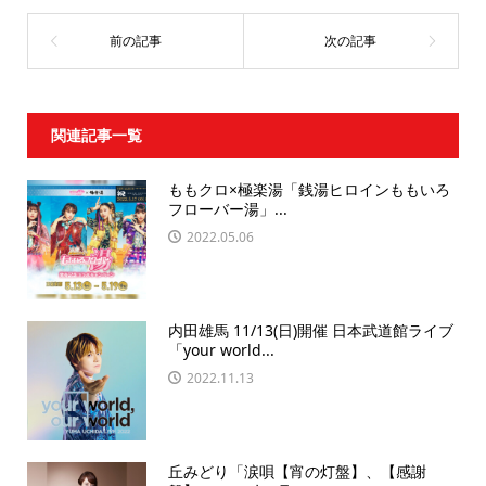
関連記事一覧
ももクロ×極楽湯「銭湯ヒロインももいろ
フローバー湯」...
2022.05.06
内田雄馬 11/13(日)開催 日本武道館ライブ
「your world...
2022.11.13
丘みどり「涙唄【宵の灯盤】、【感謝