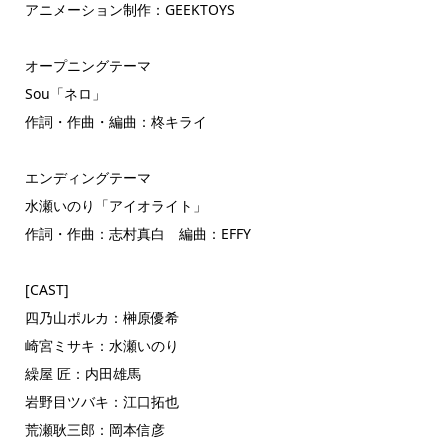
アニメーション制作：GEEKTOYS
オープニングテーマ
Sou「ネロ」
作詞・作曲・編曲：柊キライ
エンディングテーマ
水瀬いのり「アイオライト」
作詞・作曲：志村真白 編曲：EFFY
[CAST]
四乃山ポルカ：榊原優希
崎宮ミサキ：水瀬いのり
繰屋 匠：内田雄馬
岩野目ツバキ：江口拓也
荒瀬耿三郎：岡本信彦