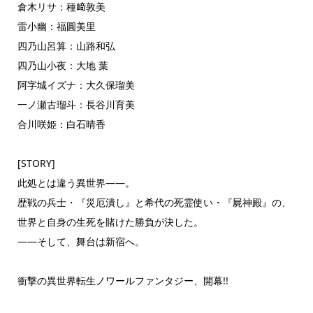
倉木リサ：種﨑敦美
雷小幽：福圓美里
四乃山呂算：山路和弘
四乃山小夜：大地 葉
阿字城イズナ：大久保瑠美
一ノ瀬古瑠斗：長谷川育美
合川咲姫：白石晴香
[STORY]
此処とは違う異世界――。
歴戦の兵士・『災厄潰し』と希代の死霊使い・『屍神殿』の、
世界と自身の生死を賭けた勝負が決した。
――そして、舞台は新宿へ。
衝撃の異世界転生ノワールファンタジー、開幕!!