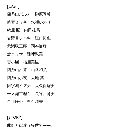
[CAST]
四乃山ポルカ：榊原優希
崎宮ミサキ：水瀬いのり
繰屋 匠：内田雄馬
岩野目ツバキ：江口拓也
荒瀬耿三郎：岡本信彦
倉木リサ：種﨑敦美
雷小幽：福圓美里
四乃山呂算：山路和弘
四乃山小夜：大地 葉
阿字城イズナ：大久保瑠美
一ノ瀬古瑠斗：長谷川育美
合川咲姫：白石晴香
[STORY]
此処とは違う異世界――。