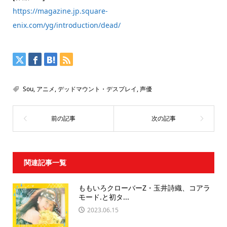
https://magazine.jp.square-
enix.com/yg/introduction/dead/
Sou
,
アニメ
,
デッドマウント・デスプレイ
,
声優
関連記事一覧
ももいろクローバーZ・玉井詩織、コアラ
モード.と初タ...
2023.06.15