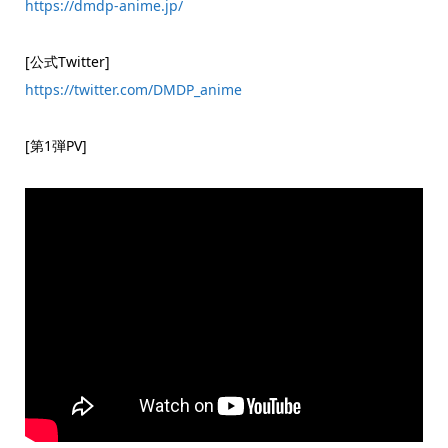
https://dmdp-anime.jp/
[公式Twitter]
https://twitter.com/DMDP_anime
[第1弾PV]