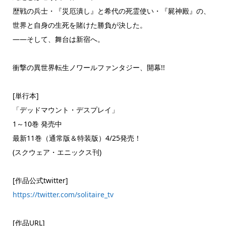
歴戦の兵士・『災厄潰し』と希代の死霊使い・『屍神殿』の、
世界と自身の生死を賭けた勝負が決した。
――そして、舞台は新宿へ。
衝撃の異世界転生ノワールファンタジー、開幕!!
[単行本]
「デッドマウント・デスプレイ」
1～10巻 発売中
最新11巻（通常版＆特装版）4/25発売！
(スクウェア・エニックス刊)
[作品公式twitter]
https://twitter.com/solitaire_tv
[作品URL]