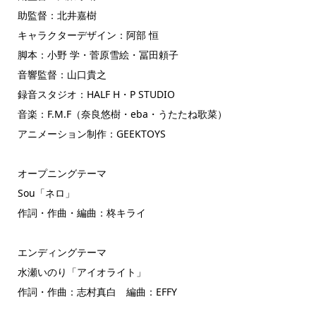
助監督：北井嘉樹
キャラクターデザイン：阿部 恒
脚本：小野 学・菅原雪絵・冨田頼子
音響監督：山口貴之
録音スタジオ：HALF H・P STUDIO
音楽：F.M.F（奈良悠樹・eba・うたたね歌菜）
アニメーション制作：GEEKTOYS
オープニングテーマ
Sou「ネロ」
作詞・作曲・編曲：柊キライ
エンディングテーマ
水瀬いのり「アイオライト」
作詞・作曲：志村真白 編曲：EFFY