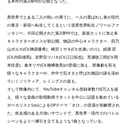
る本作の第2弾PVが公開となった。
異世界でとある二人の戦いの果てに、一人の選ばれし者が現代
の東京・新宿へ転生してくるという逆異世界転生ノワールファ
ンタジー。今回公開された第2弾PVでは、新規カットに加え各
キャラクターボイスが初公開。物語の中心キャラクター、四乃
山ポルカ(CV.榊原優希)、崎宮ミサキ(CV.水瀬いのり)、繰屋 匠
(CV.内田雄馬)、岩野目ツバキ(CV.江口拓也)、荒瀬耿三郎(CV.岡
本信彦)、倉木リサ(CV.種﨑敦美)の登場に加え、群像劇を彩る
様々なキャラクターや、作中で厄ネタと呼ばれ物語の謎を深め
ていくソリティア、レミングスの姿も。
そして映像内にて、YouTubeチャンネル登録者数150万人を超
え、様々な楽曲の歌唱動画でネットを中心に話題を集めている
ボーカリストSouによるOPテーマ「ネロ」の音源が初解禁され
た。疾走感のある力強いサウンドで、異世界・現代でのバトル
シーンをより一層引き立てるような1曲となっている。