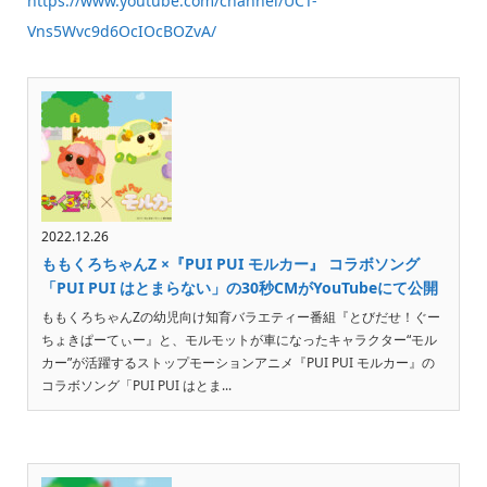
https://www.youtube.com/channel/UCT-
Vns5Wvc9d6OcIOcBOZvA/
2022.12.26
ももくろちゃんZ ×『PUI PUI モルカー』 コラボソング
「PUI PUI はとまらない」の30秒CMがYouTubeにて公開
ももくろちゃんZの幼児向け知育バラエティー番組『とびだせ！ぐー
ちょきぱーてぃー』と、モルモットが車になったキャラクター“モル
カー”が活躍するストップモーションアニメ『PUI PUI モルカー』の
コラボソング「PUI PUI はとま...