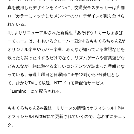
真を使用したデザインをメインに、交通安全ステッカーは店舗
ロゴカラーにマッチしたメンバーのソロデザインが振り分けら
れている。
4月よりリニューアルされた新番組『あそぼう！ぐーちょきぱ
ーてぃー』は、ももいろクローバーZ扮するももくろちゃんZが
オリジナル楽曲やカバー楽曲、みんなが知っている童謡などを
歌ったり踊ったりするだけでなく、リズムゲームや言葉遊びな
どみんなが一緒に遊べる楽しいコンテンツが詰まった番組とな
っている。毎週土曜日と日曜日に正午12時から7分番組とし
て、ひかりTVにて放送、NTTドコモ新配信サービス
「Lemino」にて配信される。
ももくろちゃんZや番組・リリースの情報はオフィシャルHPや
オフィシャルTwitterにて更新されていくので、忘れずにチェッ
ク。