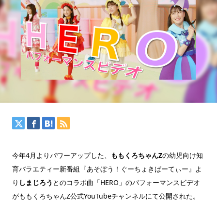
今年4月よりパワーアップした、
ももくろちゃんZ
の幼児向け知
育バラエティー新番組『あそぼう！ぐーちょきぱーてぃー』よ
り
しまじろう
とのコラボ曲「HERO」のパフォーマンスビデオ
がももくろちゃんZ公式YouTubeチャンネルにて公開された。