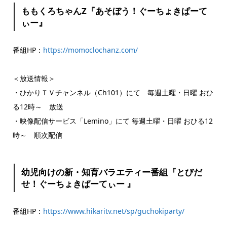
ももくろちゃんZ『あそぼう！ぐーちょきぱーて
ぃー』
番組HP：
https://momoclochanz.com/
＜放送情報＞
・ひかりＴＶチャンネル（Ch101）にて 毎週土曜・日曜 おひ
る12時～ 放送
・映像配信サービス「Lemino」にて 毎週土曜・日曜 おひる12
時～ 順次配信
幼児向けの新・知育バラエティー番組『とびだ
せ！ぐーちょきぱーてぃー 』
番組HP：
https://www.hikaritv.net/sp/guchokiparty/