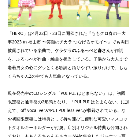
「HERO」は4月22日・23日に開催された『ももクロ春の一大
事2023 in 福山市 〜笑顔のチカラ つなげるオモイ〜』でも両日
披露されている楽曲で、
ケラケラのふるっぺと森さん
が作詞
を、ふるっぺが作曲・編曲を担当している。子供から大人まで
老若男女の心にグッとくる歌詞と踊りやすい振り付けで、もも
くろちゃんZの中でも人気曲となっている。
現在発売中のCDシングル「PUI PUI はとまらない」 は、初回
限定盤と通常盤の2形態となり、「PUI PUI はとまらない」に加
えて、off vocal ver.やPUI PUI less ver.が収録されている。な
お初回限定盤には特典として持ち運びに便利な可愛いマスコッ
トタオルキーホルダーが付属。店別オリジナル特典も公開され
ており、ももくろちゃんモルカーが4体集合したジャケット写