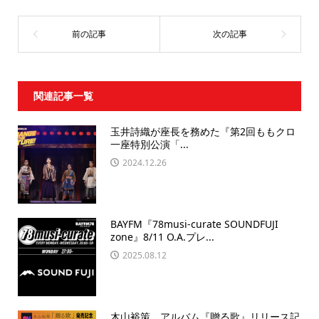
関連記事一覧
玉井詩織が座長を務めた『第2回ももクロ
一座特別公演「...
2024.12.26
BAYFM『78musi-curate SOUNDFUJI
zone』8/11 O.A.プレ...
2025.08.12
木山裕策、アルバム『贈る歌』リリース記