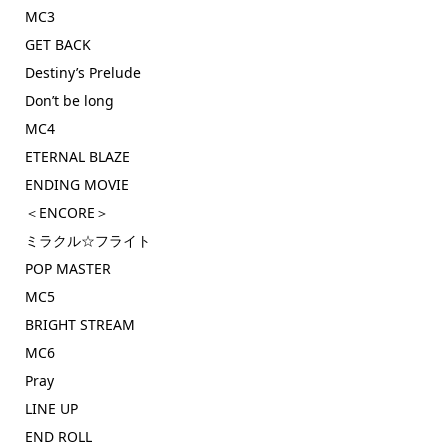
MC3
GET BACK
Destiny’s Prelude
Don’t be long
MC4
ETERNAL BLAZE
ENDING MOVIE
＜ENCORE＞
ミラクル☆フライト
POP MASTER
MC5
BRIGHT STREAM
MC6
Pray
LINE UP
END ROLL