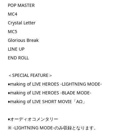
POP MASTER
MC4
Crystal Letter
MC5
Glorious Break
LINE UP
END ROLL
＜SPECIAL FEATURE＞
♦︎making of LIVE HEROES -LIGHTNING MODE-
♦︎making of LIVE HEROES -BLADE MODE-
♦︎making of LIVE SHORT MOVIE「AΩ」
♦︎オーディオコメンタリー
※ -LIGHTNING MODE-のみ収録となります。