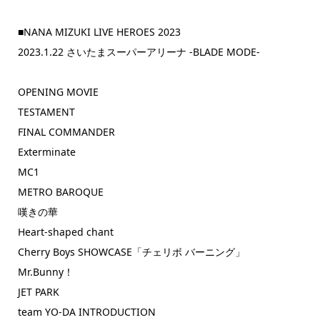
■NANA MIZUKI LIVE HEROES 2023
2023.1.22 さいたまスーパーアリーナ -BLADE MODE-
OPENING MOVIE
TESTAMENT
FINAL COMMANDER
Exterminate
MC1
METRO BAROQUE
嘆きの華
Heart-shaped chant
Cherry Boys SHOWCASE「チェリボ バーニング」
Mr.Bunny！
JET PARK
team YO-DA INTRODUCTION