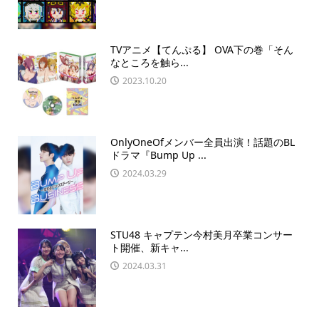
TVアニメ【てんぷる】 OVA下の巻「そん
なところを触ら...
2023.10.20
OnlyOneOfメンバー全員出演！話題のBL
ドラマ『Bump Up ...
2024.03.29
STU48 キャプテン今村美月卒業コンサー
ト開催、新キャ...
2024.03.31