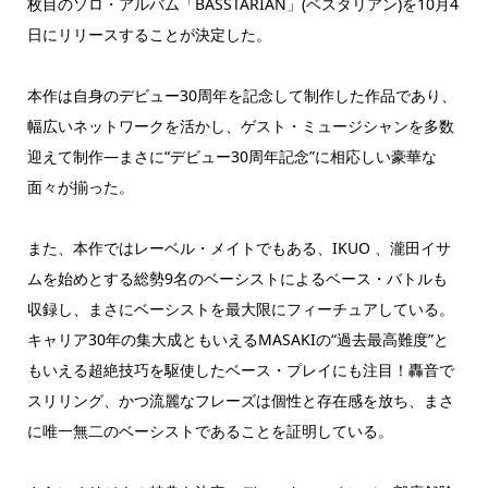
枚目のソロ・アルバム「BASSTARIAN」(ベスタリアン)を10月4
日にリリースすることが決定した。
本作は自身のデビュー30周年を記念して制作した作品であり、
幅広いネットワークを活かし、ゲスト・ミュージシャンを多数
迎えて制作―まさに“デビュー30周年記念”に相応しい豪華な
面々が揃った。
また、本作ではレーベル・メイトでもある、IKUO 、瀧田イサ
ムを始めとする総勢9名のベーシストによるベース・バトルも
収録し、まさにベーシストを最大限にフィーチュアしている。
キャリア30年の集大成ともいえるMASAKIの“過去最高難度”と
もいえる超絶技巧を駆使したベース・プレイにも注目！轟音で
スリリング、かつ流麗なフレーズは個性と存在感を放ち、まさ
に唯一無二のベーシストであることを証明している。