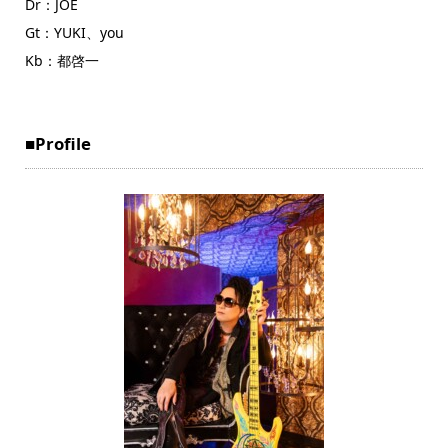
Dr：JOE
Gt：YUKI、you
Kb：都啓一
■Profile