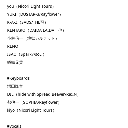
you（Nicori Light Tours）
YUKI（DUSTAR-3/Rayflower）
K-A-Z（SADS/THE冠）
KENTARO（DAIDA LAIDA、他）
小林信一（地獄カルテット）
RENO
ISAO（Spark7/soLi）
鋼鉄兄貴
■Keyboards
増田隆宣
DIE（hide with Spread Beaver/Ra:IN）
都啓一（SOPHIA/Rayflower）
kiyo（Nicori Light Tours）
■Vocals