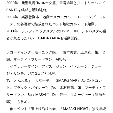
2002年 元聖飢魔IIのルーク篁、雷電湯澤と共にトリオバンド
CANTAを結成し活動開始。
2007年 楽器教則本「地獄のメカニカル・トレーニング・フレ
ーズ」の各著者で結成されたバンド地獄カルテット始動。
2011年 シンフォニックメタルのLIV MOON、ジャパメタの猛
者が集まったバンドDAIDA LAIDAも活動開始。
レコーディング：モーニング娘。、藤本美貴、上戸彩、相川七
瀬、マーティ・フリードマン、AKB48
ライブ：カーマイン・アピス、ジョン・ペトルーシ、ジョー
ジ・リンチ、ガスGなどと競演。
TV：とんねるず、大江千里、「SMAPxSMAP」のバンドコン
ト、ブラック・パイレーツ（Vo：木村拓哉、Gt：マーティ・フ
リードマン、Ba：MASAKI、Dr：淳士、マネージャー：稲垣吾
郎）にも参加。
主催イベント「東上線沿線の会」「MASAKI NIGHT」は長年続