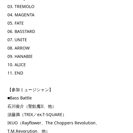
03. TREMOLO
04. MAGENTA
05. FATE
06. BASSTARD
07. UNITE
08. ARROW
09. HANABIE
10. ALICE
11. END
【参加ミュージシャン】
■Bass Battle
石川俊介（聖飢魔II、他）
須藤満（TRIX／ex.T-SQUARE）
IKUO（Rayflower、The Choppers Revolution、
T.M.Revorution、他）