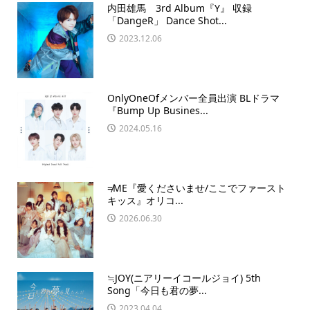
内田雄馬 3rd Album『Y』 収録
「DangeR」 Dance Shot...
2023.12.06
OnlyOneOfメンバー全員出演 BLドラマ
『Bump Up Busines...
2024.05.16
≠ME『愛くださいませ/ここでファースト
キッス』オリコ...
2026.06.30
≒JOY(ニアリーイコールジョイ) 5th
Song「今日も君の夢...
2023.04.04