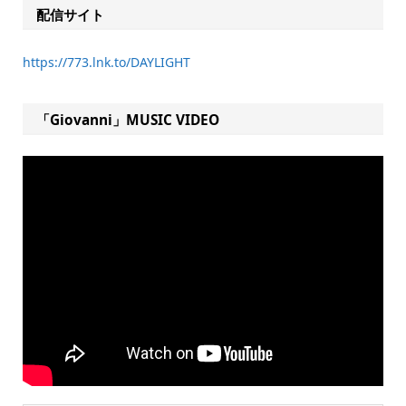
配信サイト
https://773.lnk.to/DAYLIGHT
「Giovanni」MUSIC VIDEO