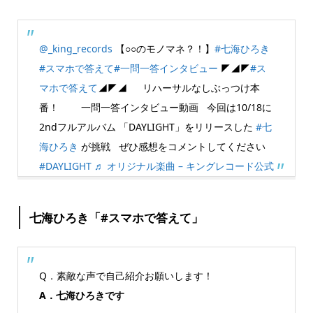
@_king_records
【○○のモノマネ？！】
#七海ひろき
#スマホで答えて
#一問一答インタビュー
◤◢◤
#ス
マホで答えて
◢◤◢ リハーサルなしぶっつけ本
番！ 一問一答インタビュー動画 今回は10/18に
2ndフルアルバム 「DAYLIGHT」をリリースした
#七
海ひろき
が挑戦 ぜひ感想をコメントしてください
#DAYLIGHT
♬ オリジナル楽曲 – キングレコード公式
七海ひろき「#スマホで答えて」
Q．素敵な声で自己紹介お願いします！
A．七海ひろきです