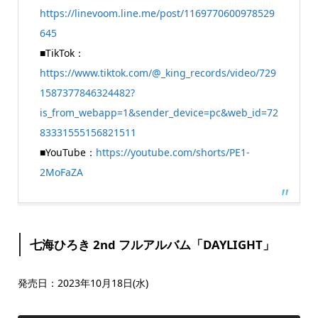
https://linevoom.line.me/post/1169770600978529
645
■TikTok：
https://www.tiktok.com/@_king_records/video/729
1587377846324482?
is_from_webapp=1&sender_device=pc&web_id=72
83331555156821511
■YouTube：
https://youtube.com/shorts/PE1-
2MoFaZA
七海ひろき 2nd フルアルバム「DAYLIGHT」
発売日：2023年10月18日(水)