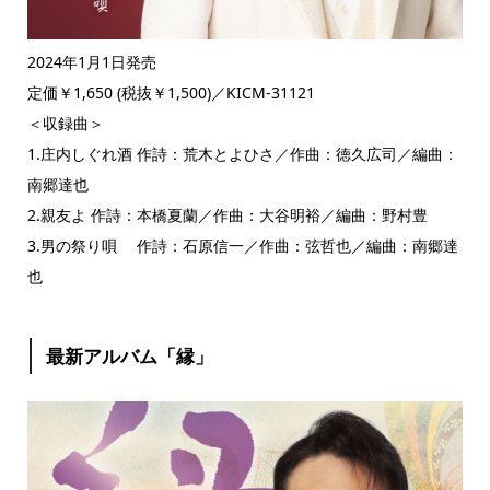
2024年1月1日発売
定価￥1,650 (税抜￥1,500)／KICM-31121
＜収録曲＞
1.庄内しぐれ酒 作詩：荒木とよひさ／作曲：徳久広司／編曲：
南郷達也
2.親友よ 作詩：本橋夏蘭／作曲：大谷明裕／編曲：野村豊
3.男の祭り唄 作詩：石原信一／作曲：弦哲也／編曲：南郷達
也
最新アルバム「縁」