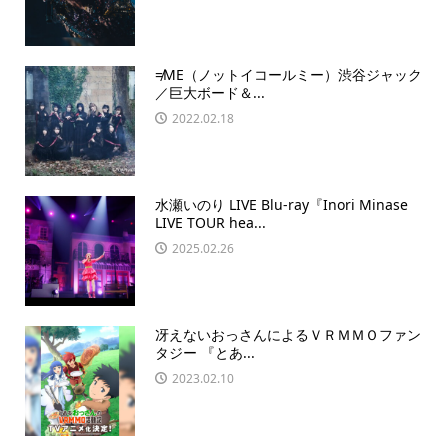
≠ME（ノットイコールミー）渋谷ジャック
／巨大ボード＆...
2022.02.18
水瀬いのり LIVE Blu-ray『Inori Minase
LIVE TOUR hea...
2025.02.26
冴えないおっさんによるＶＲＭＭＯファン
タジー 『とあ...
2023.02.10