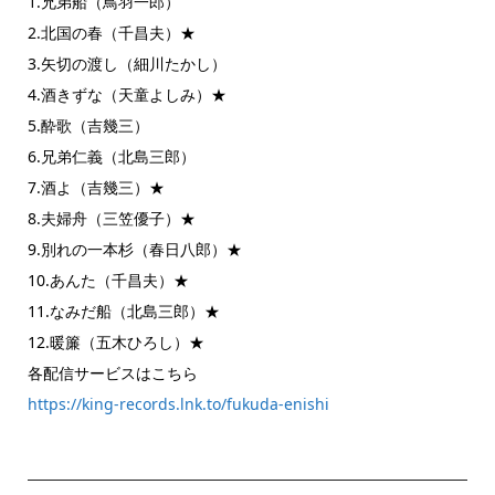
1.兄弟船（鳥羽一郎）
2.北国の春（千昌夫）★
3.矢切の渡し（細川たかし）
4.酒きずな（天童よしみ）★
5.酔歌（吉幾三）
6.兄弟仁義（北島三郎）
7.酒よ（吉幾三）★
8.夫婦舟（三笠優子）★
9.別れの一本杉（春日八郎）★
10.あんた（千昌夫）★
11.なみだ船（北島三郎）★
12.暖簾（五木ひろし）★
各配信サービスはこちら
https://king-records.lnk.to/fukuda-enishi