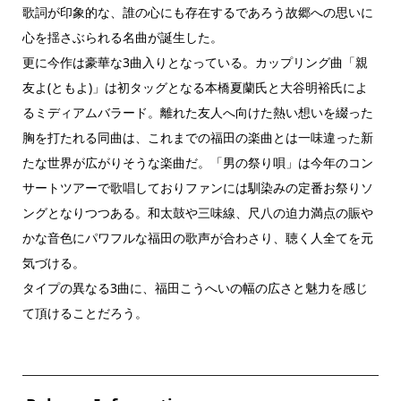
歌詞が印象的な、誰の心にも存在するであろう故郷への思いに
心を揺さぶられる名曲が誕生した。
更に今作は豪華な3曲入りとなっている。カップリング曲「親
友よ(ともよ)」は初タッグとなる本橋夏蘭氏と大谷明裕氏によ
るミディアムバラード。離れた友人へ向けた熱い想いを綴った
胸を打たれる同曲は、これまでの福田の楽曲とは一味違った新
たな世界が広がりそうな楽曲だ。「男の祭り唄」は今年のコン
サートツアーで歌唱しておりファンには馴染みの定番お祭りソ
ングとなりつつある。和太鼓や三味線、尺八の迫力満点の賑や
かな音色にパワフルな福田の歌声が合わさり、聴く人全てを元
気づける。
タイプの異なる3曲に、福田こうへいの幅の広さと魅力を感じ
て頂けることだろう。