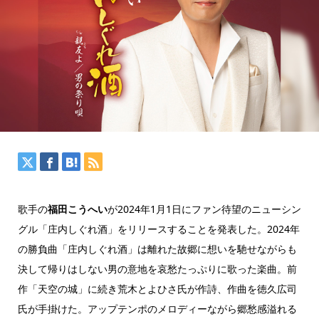
歌手の
福田こうへい
が2024年1月1日にファン待望のニューシン
グル「庄内しぐれ酒」をリリースすることを発表した。2024年
の勝負曲「庄内しぐれ酒」は離れた故郷に想いを馳せながらも
決して帰りはしない男の意地を哀愁たっぷりに歌った楽曲。前
作「天空の城」に続き荒木とよひさ氏が作詩、作曲を徳久広司
氏が手掛けた。アップテンポのメロディーながら郷愁感溢れる