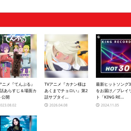
Vアニメ『てんぷる』
TVアニメ『カナン様は
最新ヒットソング3
5話あらすじ＆場面カ
あくまでチョロい』第2
をお届け／プレイ
ト公開
話サブタイ...
ト「KING RE...
2023.08.02
2026.04.08
2024.11.05