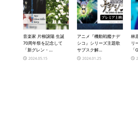
音楽家 片柳譲陽 生誕
アニメ『機動戦艦ナデ
林
70周年祭を記念して
シコ』シリーズ主題歌
リ
「新グレン・...
サブスク解...
「Ga
2024.05.15
2024.01.25