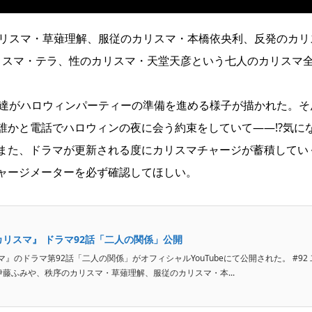
カリスマ・草薙理解、服従のカリスマ・本橋依央利、反発のカリ
リスマ・テラ、性のカリスマ・天堂天彦という七人のカリスマ
マ達がハロウィンパーティーの準備を進める様子が描かれた。そ
誰かと電話でハロウィンの夜に会う約束をしていて――!?気に
また、ドラマが更新される度にカリスマチャージが蓄積してい
ャージメーターを必ず確認してほしい。
リスマ』 ドラマ92話「二人の関係」公開
のドラマ第92話「二人の関係」がオフィシャルYouTubeにて公開された。 #92 
伊藤ふみや、秩序のカリスマ・草薙理解、服従のカリスマ・本...