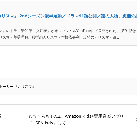
リスマ』 2ndシーズン後半始動／ドラマ91話公開／謎の人物、虎姫の
のドラマ第91話「入居者」がオフィシャルYouTubeにて公開された。 第91話は
スマ・草薙理解、服従のカリスマ・本橋依央利、反発のカリスマ・猿...
トーリー『カリスマ』
戒
ももくろちゃんZ、Amazon Kids+専用音楽アプリ
『USEN kids』にて...