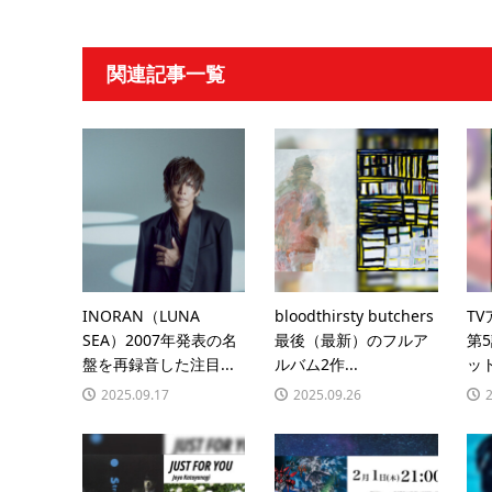
関連記事一覧
INORAN（LUNA
bloodthirsty butchers
T
SEA）2007年発表の名
最後（最新）のフルア
第
盤を再録音した注目...
ルバム2作...
ッ
2025.09.17
2025.09.26