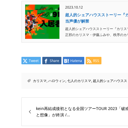
2023.10.12
超人的シェアハウスストーリー『カ
当声優が解禁
超人的シェアハウスストーリー『カリスマ』
正邪のカリスマ・伊藤ふみや、秩序のカリ
Tweet
Share
Hatena
RSS
カリスマ
,
ハロウィン
,
七人のカリスマ
,
超人的シェアハウスス
kein再結成後初となる全国ツアーTOUR 2023「破
と想像」が終演 /...