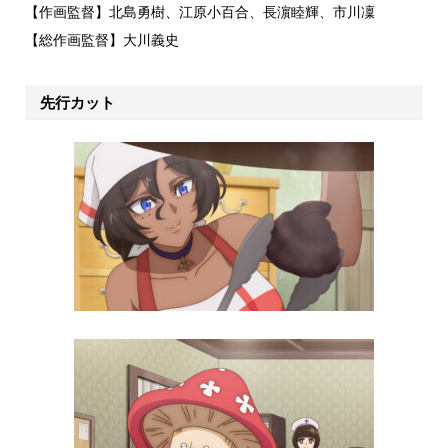
【作画監督】北島勇樹、江原小百合、長濵睦輝、市川凜
【総作画監督】大川義史
先行カット