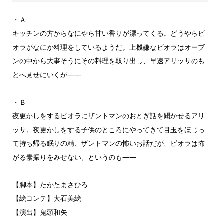
・Ａ
キッチンの方からなにやら甘い香りが漂ってくる。どうやらビ
オラがなにか料理をしているようだ。上機嫌なビオラはオーブ
ンの中から大事そうにその料理を取り出し、早速アリッサのも
とへ見せにいくが――
・Ｂ
夜更かしをするビオラにザントマンのおとぎ話を聞かせるアリ
ッサ。夜更かしをする子供のところにやってきて目玉をほじっ
て持ち帰る眠りの精、ザントマンの怖いお話だが、ビオラは怖
がる素振りをみせない。というのも――
【脚本】たかたまさひろ
【絵コンテ】大石美絵
【演出】鬼頭和矢