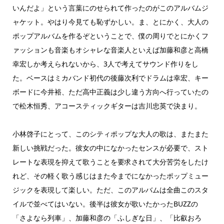
いんだよ」という言葉にのせられて作ったのがこのアルバムジ
ャケット。やはり今見ても恥ずかしい。ま、とにかく、大人の
ポップアルバムを作るぞということで、僕の周りでとにかくフ
ァッションも音楽もオシャレな音楽人といえば加藤和彦と高橋
幸宏しか考えられないから、3人で考えてサウンド作りをし
た。ベースはミカバンド初代の後藤次利でドラムは幸宏、キー
ボードに今井裕、ただ高中正義は少し違う方向へ行っていたの
で松木恒秀、アコースティックギターは吉川忠英で決まり。
小林啓子にとって、このシティポップな大人の歌は、またまた
新しい挑戦だった。彼女の中になかったセンスが必要で、スト
レートな表現を抑えて歌うことを要求されて大分苦労をしたけ
れど、その軽く歌う感じはまた今までになかったポップミュー
ジックを表現して楽しい。ただ、このアルバムは全曲このスタ
イルで並べてはいない。後半は彼女が歌いたかったBUZZの
「さよなら列車」、加藤和彦の「ふしぎな日」、「比叡おろ