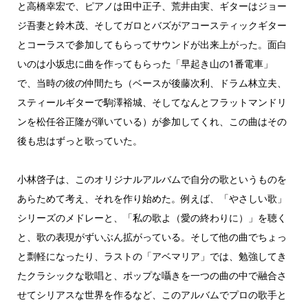
と高橋幸宏で、ピアノは田中正子、荒井由実、ギターはジョー
ジ吾妻と鈴木茂、そしてガロとバズがアコースティックギター
とコーラスで参加してもらってサウンドが出来上がった。面白
いのは小坂忠に曲を作ってもらった「早起き山の1番電車」
で、当時の彼の仲間たち（ベースが後藤次利、ドラム林立夫、
スティールギターで駒澤裕城、そしてなんとフラットマンドリ
ンを松任谷正隆が弾いている）が参加してくれ、この曲はその
後も忠はずっと歌っていた。
小林啓子は、このオリジナルアルバムで自分の歌というものを
あらためて考え、それを作り始めた。例えば、「やさしい歌」
シリーズのメドレーと、「私の歌よ（愛の終わりに）」を聴く
と、歌の表現がずいぶん拡がっている。そして他の曲でちょっ
と剽軽になったり、ラストの「アベマリア」では、勉強してき
たクラシックな歌唱と、ポップな囁きを一つの曲の中で融合さ
せてシリアスな世界を作るなど、このアルバムでプロの歌手と