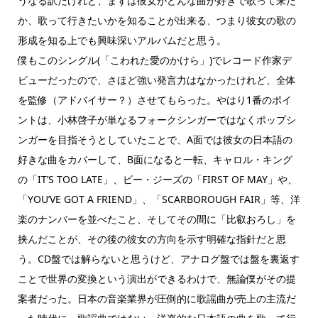
うなる訳だけれど、まずは彼女がどんな曲が好きで歌って来た
か、歌って行きたいかを知ることが出来る、つまり彼女の歌の
形成を知る上でも興味深いアルバムだと思う。
僕もこのシングル(「こわれた愛のかけら」)でレコード作家デ
ビューだったので、さほど強い発言力はなかったけれど、全体
を監修（アドバイサー？）させてもらった。やはり1番のポイ
ントは、小林啓子が単なるフォークシンガーではなくポップシ
ンガーを目指そうとしていたことで、A面では彼女の日本語の
好きな曲をカバーして、B面になると一転、キャロル・キング
の「IT’S TOO LATE」、ビー・ジーズの「FIRST OF MAY」や、
「YOU’VE GOT A FRIEND」、「SCARBOROUGH FAIR」等、洋
楽のナンバーを並べたこと、そしてその間に「比叡おろし」を
挟んだことが、その後の彼女の方向を示す明確な指針だと思
う。CD盤では解らないと思うけど、アナログ盤では盤を裏返す
ことで世界の変換という演出ができるわけで、無論僕がその提
案者だった。日本の音楽業界が圧倒的に歌謡曲が売上の主流だ