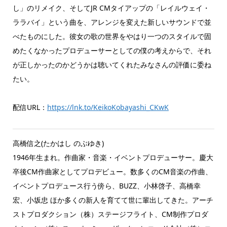
し」のリメイク、そしてJR CMタイアップの「レイルウェイ・
ララバイ」という曲を、アレンジを変えた新しいサウンドで並
べたものにした。彼女の歌の世界をやはり一つのスタイルで固
めたくなかったプロデューサーとしての僕の考えからで、それ
が正しかったのかどうかは聴いてくれたみなさんの評価に委ね
たい。
配信URL：
https://lnk.to/KeikoKobayashi_CKwK
高橋信之(たかはし のぶゆき)
1946年生まれ。作曲家・音楽・イベントプロデューサー。慶大
卒後CM作曲家としてプロデビュー。数多くのCM音楽の作曲、
イベントプロデュース行う傍ら、BUZZ、小林啓子、高橋幸
宏、小坂忠 ほか多くの新人を育てて世に輩出してきた。アーチ
ストプロダクション（株）ステージフライト、CM制作プロダ