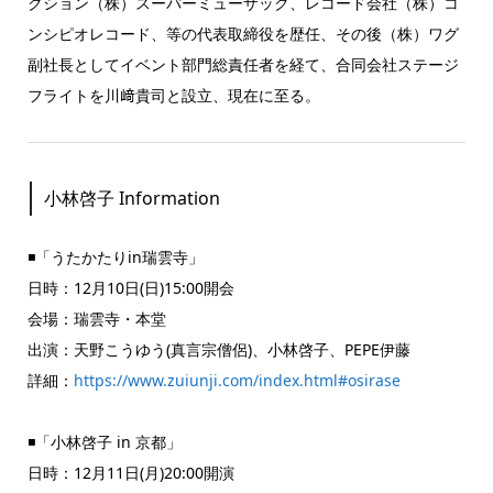
クション（株）スーパーミューザック、レコード会社（株）コ
ンシピオレコード、等の代表取締役を歴任、その後（株）ワグ
副社長としてイベント部門総責任者を経て、合同会社ステージ
フライトを川﨑貴司と設立、現在に至る。
小林啓子 Information
◾️「うたかたりin瑞雲寺」
日時：12月10日(日)15:00開会
会場：瑞雲寺・本堂
出演：天野こうゆう(真言宗僧侶)、小林啓子、PEPE伊藤
詳細：
https://www.zuiunji.com/index.html#osirase
◾️「小林啓子 in 京都」
日時：12月11日(月)20:00開演