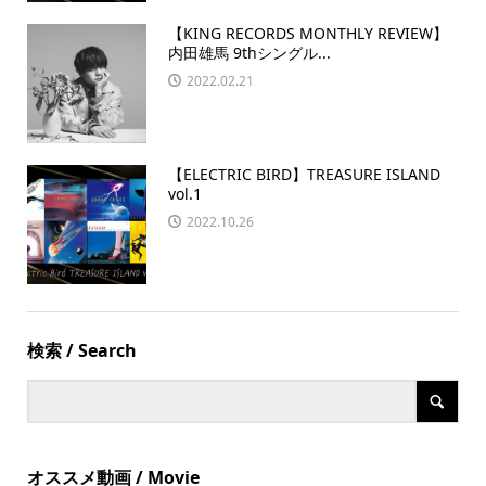
【KING RECORDS MONTHLY REVIEW】
内田雄馬 9thシングル...
2022.02.21
【ELECTRIC BIRD】TREASURE ISLAND
vol.1
2022.10.26
検索 / Search
オススメ動画 / Movie