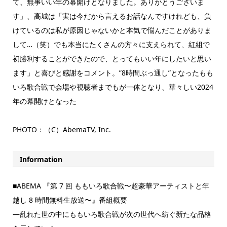
て、無事いい年の幕開けとなりました。ありがとうございま
す」、高城は「実は今だから言えるお話なんですけれども、負
けているのは私が原因じゃないかと本気で悩んだことがありま
して…（笑）でも本当にたくさんの方々に支えられて、紅組で
初勝利することができたので、とってもいい年にしたいと思い
ます」と喜びと感謝をコメント。”8時間ぶっ通し”となったもも
いろ歌合戦で会場や視聴者までもが一体となり、華々しい2024
年の幕開けとなった
PHOTO：（C）AbemaTV, Inc.
Information
■ABEMA 『第 7 回 ももいろ歌合戦〜超豪華アーティストと年
越し 8 時間無料生放送〜』番組概要
―乱れた世の中にももいろ歌合戦が次の世代へ紡ぐ新たな品格