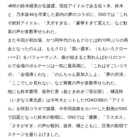
≠MEの鈴木瞳美が生披露。現役アイドルである佐々木、鈴木
と、乃木坂46を卒業した新内の夢のコラボに、SNSでは「これ
ぞ絶対アイドル」「天才すぎる」「豪華すぎて震えた」など歓
喜の声が多数寄せられた。
また今回が初出場、かつ同年代のももクロとは約10年ぶりの再
会となったのんは、ももクロと『黒い週末』（ももいろクロー
バーZ）をパフォーマンス。曲が始まると割れんばかりのコー
ルで会場のボルテージは一気に最高潮に。「これはすごいコラ
ボ」「会場沸くわな」「のんちゃん新加入しよ」「夢の共演」
「ここでしか見れない」など興奮の声が多数寄せられた。
他にも鈴木愛理、坂井仁香（超ときめき♡宣伝部）、橘花怜
（いぎなり東北産）は今年大ヒットしたYOASOBIの『アイド
ル』を特別コラボで披露。今年同楽曲をカバーした動画がSNS
で話題となった鈴木の歌唱に、SNSでは「優勝」「ラスボス」
「さすがすぎ」の声が殺到。坂井、橘とともに、圧巻の歌唱で
ステージを盛り上げました。