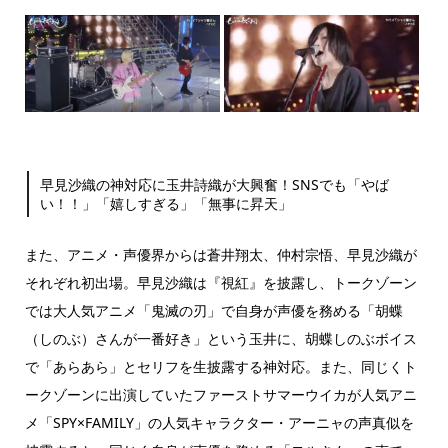
早見沙織の神対応に玉井詩織が大興奮！SNSでも「やば
い！！」「嬉しすぎる」「無事に昇天」
また、アニメ・声優界からは蒼井翔太、仲村宗悟、早見沙織が
それぞれ初出場。早見沙織は『視紅』を披露し、トークゾーン
では大人気アニメ「鬼滅の刃」で自身が声優を務める「胡蝶
（しのぶ）さんが一番好き」という玉井に、胡蝶しのぶボイス
で「あらあら」とセリフを生披露する神対応。また、同じくト
ークゾーンに出演していたファーストサマーウイカが人気アニ
メ「SPY×FAMILY」の人気キャラクター・アーニャの声真似を