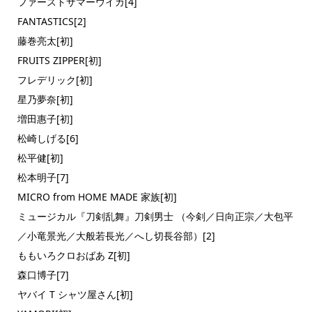
ファーストサマーウイカ[4]
FANTASTICS[2]
藤巻亮太[初]
FRUITS ZIPPER[初]
フレデリック[初]
星乃夢奈[初]
増田惠子[初]
松崎しげる[6]
松平健[初]
松本明子[7]
MICRO from HOME MADE 家族[初]
ミュージカル『刀剣乱舞』刀剣男士 （今剣／日向正宗／大包平
／小竜景光／大般若長光／へし切長谷部）[2]
ももいろクロおばあ Z[初]
森口博子[7]
ヤバイ T シャツ屋さん[初]