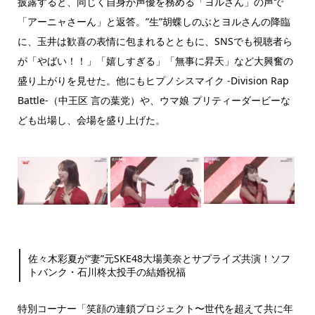
披露すると、同じく自身が声優を務める「ヨルさん」の声で
「アーニャさーん」と返答。”生”胡蝶しのぶとヨルさんの降臨
に、玉井は歓喜の表情に包まれるとともに、SNSでも視聴者ら
が「やばい！！」「嬉しすぎる」「無事に昇天」など大興奮の
盛り上がりを見せた。他にもヒプノシスマイク -Division Rap
Battle-（中王区 言の葉党）や、ウマ娘 プリティーダービーな
ども出場し、会場を盛り上げた。
佐々木彩夏が“妻”元SKE48大場美奈とサプライズ共演！ソフ
トバンク・石川柊太投手の結婚祝福
特別コーナー「笑顔の連鎖プロジェクト〜世代を超えて共に年