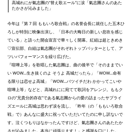
高城れにが氣志團の“替え歌エール”に涙「氣志團さんのあた
たかさが沁みました」
今年は『第 7 回 ももいろ歌合戦』の名誉会長に就任した五木ひ
ろしが特別に映像出演し、「日本の大晦日の新しい息吹を感じ
ている」と語った開会宣言で華々しく開幕。紅組は超ときめき
♡宣伝部、白組は氣志團がそれぞれトップバッターとして、ア
ツいパフォーマンスを繰り広げた。
『喧嘩上等』を歌唱した氣志團は、曲の後半で「そのままでい
い WOW…生き抜くのよ そうよ 高城だったら」「WOW…命有
る限りは恋せよ高城」「WOW…バツイチだわ かかってこいや
喧嘩上等」などと、高城れにに宛てて歌詞をアレンジ。ももク
ロの”兄貴分的存在”である氣志團からの愛の詰まったサプライ
ズエールに高城は思わず涙を流し、「昨年（の「ももいろ歌合
戦」で）あんなに盛大に祝っていただいてたのに申し訳ないで
す。泣くつもりはなかったんですけど、氣志團さんのあたたか
さが沁みました。本当に頑張ります！」と感謝を口にした。