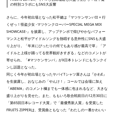
の特別コラボにもSNS大反響
さらに、今年初出場となった松平健は『マツケンサンバII × 行
くぜっ！怪盗少女 -マツケンクローバーSPECIAL MEGA MIX
SHOWCASE-』を披露し、アップテンポで煌びやかなパフォー
マンスと松平がアイドルソングを熱唱する意外性にSNSも大盛
り上がり。「年末にぴったりの何でもあり感が最高で草」「ア
イドルと上様が踊ってる世界観好きすぎる」などのコメントが
寄せられ、「#マツケンサンバ」がX日本トレンドにもランクイ
ンし話題となった。
同じく今年が初出場となったヤバイTシャツ屋さんは『かわE』
を生披露し、おなじみの「やんけ！」コールでは会場に加え
「ABEMA」のコメント欄までも一体感に包まれるなど、大きな
盛り上がりを見せた。また、ももいろ歌合戦前日の12月30日に
「第65回日本レコード大賞」で「最優秀新人賞」を受賞した
FRUITS ZIPPERは、受賞曲ともなった『わたしの一番かわいい