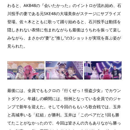
わると、AKB48の『会いたかった』のイントロが流れ始め、石
川投手の妻である元SKE48の大場美奈がステージにサプライズ
登場。佐々木とともに歌って踊り始めると、石川投手は動揺を
隠しきれない表情に包まれながらも最後はうちわを振って楽し
みながら、まさかの“妻”と“推し”の3ショットが実現を喜ぶ姿が
見られた。
最後には、全員でももクロの『行くぜっ！怪盗少女』でカウン
トダウン。年越しの瞬間には、恒例となっている全員でのジャ
ンプで新年を迎えた。そして今回のももいろ歌合戦では、玉井
と高城率いる「紅組」が勝利。玉井は「このペアだと1回も勝
てたことがなかったので、今回は皆さんの力もありながら勝っ