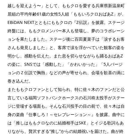
越しを迎えよう〜」として、ももクロを愛する兵庫県新温泉町
居組の平均年齢61歳の女性5人組「ももいろクロおばあZ」が、
EBiDAN NEXTとともにももクロの『Z伝説』を披露。ステージ
終盤には、ももクロメンバー本人も登場し、夢のコラボレーシ
ョンを果たしました。ステージ後に百田夏菜子は「涙するお客
さんも発見しました」と、客席で涙を浮かべていた観客の姿を
明かし、感動を伝えた。また息を切らせながらも踊るおばあZ
の姿に、SNSでは「感動した」「かわいかった」「5人バージ
ョンのＺ伝説で胸熱」などの声が寄せられ、会場を歓喜の渦に
巻き込んだ。
またももクロファンとして知られ、特に佐々木のファンだと公
言している福岡ソフトバンクホークスの石川柊太投手がステー
ジに登場する場面も。そんな石川投手の目の前で、佐々木は自
身の楽曲『仕事しろ！～セレブレーション～』を披露。曲中に
は「推しはももクロなのに結婚相手はSKE」とイジる歌詞もあ
りながら、贅沢すぎる”推し”からの結婚祝いを届けた。曲が終