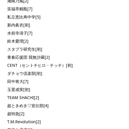
湘南乃風[2]
笑福亭鶴瓶[7]
私立恵比寿中学[5]
新内眞衣[初]
水前寺清子[7]
鈴木愛理[2]
スタプラ研究生[初]
青春応援団 我無沙羅[2]
CENT（セントチヒロ・チッチ）[初]
ダチョウ倶楽部[初]
田中将大[7]
玉置成実[初]
TEAM SHACHI[2]
超ときめき♡宣伝部[4]
超特急[2]
T.M.Revolution[2]