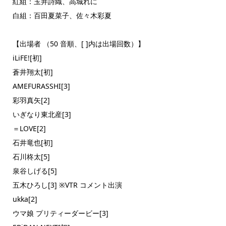
紅組：玉井詩織、高城れに
白組：百田夏菜子、佐々木彩夏
【出場者 （50 音順、[ ]内は出場回数）】
iLiFE![初]
蒼井翔太[初]
AMEFURASSHI[3]
彩羽真矢[2]
いぎなり東北産[3]
＝LOVE[2]
石井竜也[初]
石川柊太[5]
泉谷しげる[5]
五木ひろし[3] ※VTR コメント出演
ukka[2]
ウマ娘 プリティーダービー[3]