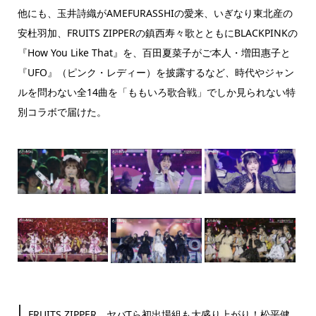
他にも、玉井詩織がAMEFURASSHIの愛来、いぎなり東北産の
安杜羽加、FRUITS ZIPPERの鎮西寿々歌とともにBLACKPINKの
『How You Like That』を、百田夏菜子がご本人・増田惠子と
『UFO』（ピンク・レディー）を披露するなど、時代やジャン
ルを問わない全14曲を「ももいろ歌合戦」でしか見られない特
別コラボで届けた。
FRUITS ZIPPER、ヤバTら初出場組も大盛り上がり！松平健