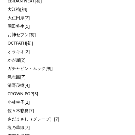
EBiDAN NEXT[初]
大江裕[初]
大仁田厚[2]
岡田将生[5]
お神セブン[初]
OCTPATH[初]
オラキオ[2]
かが屋[2]
ガチャピン・ムック[初]
氣志團[7]
清野茂樹[4]
CROWN POP[3]
小林幸子[2]
佐々木彩夏[7]
さだまさし（グレープ）[7]
塩乃華織[7]