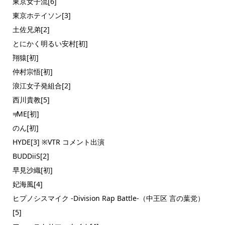
東京女子流[6]
東京ホテイソン[3]
土佐兄弟[2]
とにかく明るい安村[初]
翔猿[初]
仲村宗悟[初]
浪江女子発組合[2]
西川貴教[5]
≠ME[初]
のん[初]
HYDE[3] ※VTR コメント出演
BUDDiiS[2]
早見沙織[初]
妃海風[4]
ヒプノシスマイク -Division Rap Battle-（中王区 言の葉党）
[5]