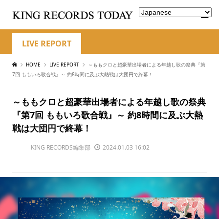
LIVE REPORT
HOME
LIVE REPORT
～ももクロと超豪華出場者による年越し歌の祭典『第
7回 ももいろ歌合戦』～ 約8時間に及ぶ大熱戦は大団円で終幕！
～ももクロと超豪華出場者による年越し歌の祭典
『第7回 ももいろ歌合戦』～ 約8時間に及ぶ大熱
戦は大団円で終幕！
KING RECORDS編集部
2024.01.03 16:02