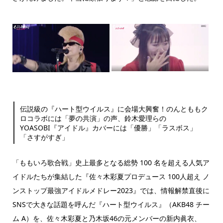
伝説級の『ハート型ウイルス』に会場大興奮！のんとももク
ロコラボには「夢の共演」の声、鈴木愛理らの
YOASOBI『アイドル』カバーには「優勝」「ラスボス」
「さすがすぎ」
「ももいろ歌合戦」史上最多となる総勢 100 名を超える人気ア
イドルたちが集結した『佐々木彩夏プロデュース 100人超え ノ
ンストップ最強アイドルメドレー2023』では、情報解禁直後に
SNSで大きな話題を呼んだ『ハート型ウイルス』（AKB48 チー
ム A）を、佐々木彩夏と乃木坂46の元メンバーの新内眞衣、