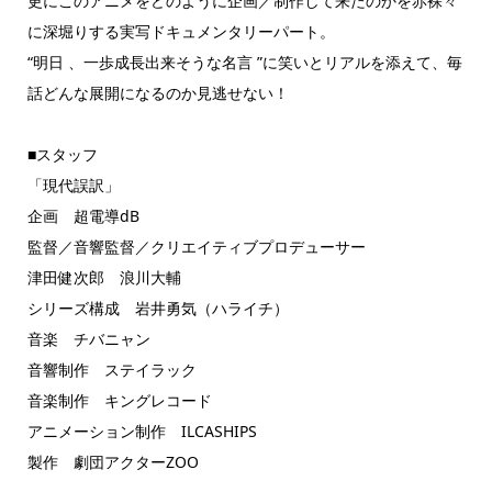
更にこのアニメをどのように企画／制作して来たのかを赤裸々
に深堀りする実写ドキュメンタリーパート。
“明日 、一歩成長出来そうな名言 ”に笑いとリアルを添えて、毎
話どんな展開になるのか見逃せない！
■スタッフ
「現代誤訳」
企画 超電導dB
監督／音響監督／クリエイティブプロデューサー
津田健次郎 浪川大輔
シリーズ構成 岩井勇気（ハライチ）
音楽 チバニャン
音響制作 ステイラック
音楽制作 キングレコード
アニメーション制作 ILCASHIPS
製作 劇団アクターZOO