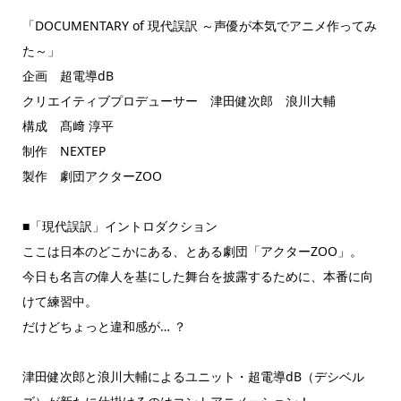
「DOCUMENTARY of 現代誤訳 ～声優が本気でアニメ作ってみ
た～」
企画 超電導dB
クリエイティブプロデューサー 津田健次郎 浪川大輔
構成 髙﨑 淳平
制作 NEXTEP
製作 劇団アクターZOO
■「現代誤訳」イントロダクション
ここは日本のどこかにある、とある劇団「アクターZOO」。
今日も名言の偉人を基にした舞台を披露するために、本番に向
けて練習中。
だけどちょっと違和感が… ？
津田健次郎と浪川大輔によるユニット・超電導dB（デシベル