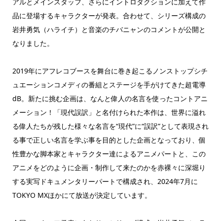
アルとメインスタッフ、さらにイントロダクションに加えて作
品に登場するキャラクターが発表。合わせて、シリーズ構成の
岩井勇気（ハライチ）と音楽のチバニャンのコメントが公開と
なりました。
2019年にアフレコブースを舞台に巻き起こるノンストップシチ
ュエーションコメディの番組とステージを手がけてきた超電導
dB。新たに挑む企画は、なんと偉人の名言を使ったコントアニ
メーション！「現代誤訳」と名付けられた本作は、世界に溢れ
る偉人たちが残した様々な名言を“現代”に“誤訳”として表現され
る事で正しい名言を学ぶ事を目的とした企画となっており、個
性豊かな脚本家とキャラクター達によるアニメパートと、この
アニメをどのように企画・制作して来たのかを赤裸々に深堀り
する実写ドキュメンタリーパートで構成され、2024年7月に
TOKYO MXほかにて放送が決定しています。