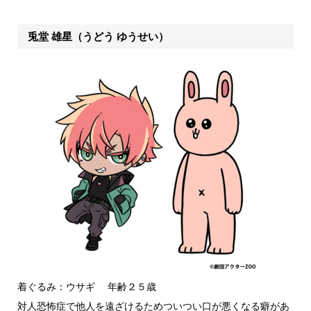
兎堂 雄星（うどう ゆうせい）
着ぐるみ：ウサギ 年齢２５歳
対人恐怖症で他人を遠ざけるためついつい口が悪くなる癖があ