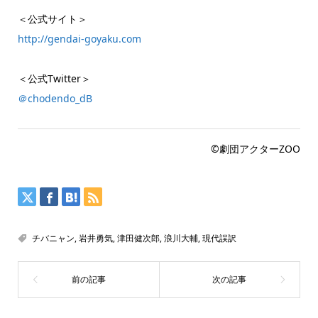
＜公式サイト＞
http://gendai-goyaku.com
＜公式Twitter＞
＠chodendo_dB
©劇団アクターZOO
チバニャン
,
岩井勇気
,
津田健次郎
,
浪川大輔
,
現代誤訳