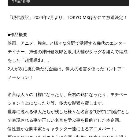
作品情報
「現代誤訳」2024年7月より、TOKYO MXほかにて放送決定！
■作品概要
映画、アニメ、舞台…と様々な分野で活躍する稀代のエンター
テイナー、声優の津田健次郎と浪川大輔がタッグを組んで結成
をした「超電導dB」。
2人が次に挑む新たな企画は、偉人の名言を使ったコントアニ
メーション！
名言は人々の目標になったり、座右の銘になったり、モチベー
ション向上になったり等、多大な影響を齎します。
世界に溢れる偉人たちが残した様々な名言を“現代”に“誤訳”とし
て表現される事で正しい名言を学ぶ事を目的とした本企画。
個性豊かな脚本家とキャラクター達によるアニメパート。