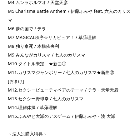
M4.ムンラホルマオ / 天堂天彦
M5.Charisma Battle Anthem / 伊藤ふみや feat. 六人のカリス
マ
M6.夢の国で / テラ
M7.MAGICAL秩序☆リカピュア！ / 草薙理解
M8.独り奉死 / 本橋依央利
M9.みんながカリスマ / 七人のカリスマ
M10.タイトル未定 ★新曲①
M11.カリスマジャンボリー / 七人のカリスマ★新曲②
[おまけ]
M12.セクシービューティペアのテーマ / テラ・天堂天彦
M13.セクシー野球拳 / 七人のカリスマ
M14.理解体操 / 草薙理解
M15.ふみやと大瀬のデスゲーム / 伊藤ふみや・湊 大瀬
～法人別購入特典～