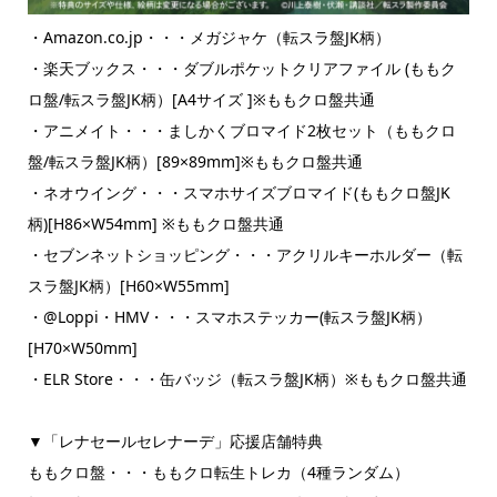
・Amazon.co.jp・・・メガジャケ（転スラ盤JK柄）
・楽天ブックス・・・ダブルポケットクリアファイル (ももク
ロ盤/転スラ盤JK柄）[A4サイズ ]※ももクロ盤共通
・アニメイト・・・ましかくブロマイド2枚セット（ももクロ
盤/転スラ盤JK柄）[89×89mm]※ももクロ盤共通
・ネオウイング・・・スマホサイズブロマイド(ももクロ盤JK
柄)[H86×W54mm] ※ももクロ盤共通
・セブンネットショッピング・・・アクリルキーホルダー（転
スラ盤JK柄）[H60×W55mm]
・@Loppi・HMV・・・スマホステッカー(転スラ盤JK柄）
[H70×W50mm]
・ELR Store・・・缶バッジ（転スラ盤JK柄）※ももクロ盤共通
▼「レナセールセレナーデ」応援店舗特典
ももクロ盤・・・ももクロ転生トレカ（4種ランダム）