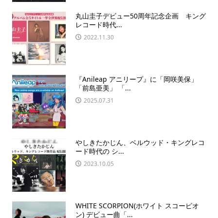
丸山圭子デビュー50周年記念企画 キング
レコード時代...
2022.11.30
『Anileap アニリープ』に「岡咲美保」
「前島亜美」 「...
2025.07.31
やしきたかじん、ベルウッド・キングレコ
ード時代の シ...
2023.10.05
WHITE SCORPION(ホワイト スコーピオ
ン) デビュー曲「...