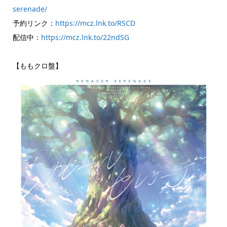
serenade/
予約リンク：
https://mcz.lnk.to/RSCD
配信中：
https://mcz.lnk.to/22ndSG
【ももクロ盤】