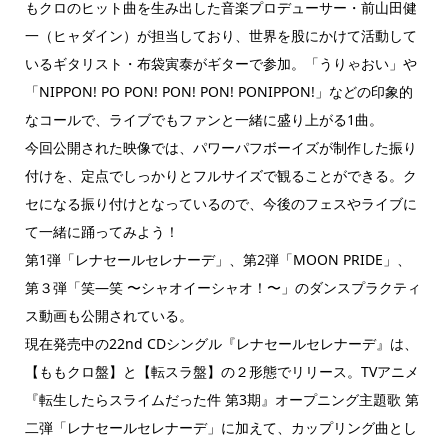
もクロのヒット曲を生み出した音楽プロデューサー・前山田健
一（ヒャダイン）が担当しており、世界を股にかけて活動して
いるギタリスト・布袋寅泰がギターで参加。「うりゃおい」や
「NIPPON! PO PON! PON! PON! PONIPPON!」などの印象的
なコールで、ライブでもファンと一緒に盛り上がる1曲。
今回公開された映像では、パワーパフボーイズが制作した振り
付けを、定点でしっかりとフルサイズで観ることができる。ク
セになる振り付けとなっているので、今後のフェスやライブに
て一緒に踊ってみよう！
第1弾「レナセールセレナーデ」、第2弾「MOON PRIDE」、
第３弾「笑―笑 〜シャオイーシャオ！〜」のダンスプラクティ
ス動画も公開されている。
現在発売中の22nd CDシングル『レナセールセレナーデ』は、
【ももクロ盤】と【転スラ盤】の２形態でリリース。TVアニメ
『転生したらスライムだった件 第3期』オープニング主題歌 第
二弾「レナセールセレナーデ」に加えて、カップリング曲とし