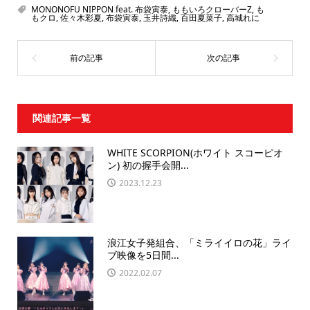
MONONOFU NIPPON feat. 布袋寅泰
,
ももいろクローバーZ
,
も
もクロ
,
佐々木彩夏
,
布袋寅泰
,
玉井詩織
,
百田夏菜子
,
高城れに
関連記事一覧
WHITE SCORPION(ホワイト スコーピオ
ン) 初の握手会開...
2023.12.23
浪江女子発組合、「ミライイロの花」ライ
ブ映像を5日間...
2022.02.07