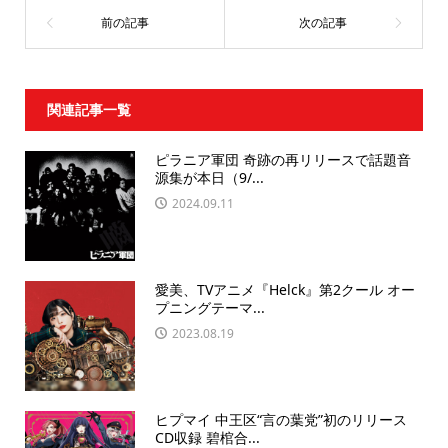
関連記事一覧
ピラニア軍団 奇跡の再リリースで話題音
源集が本日（9/...
2024.09.11
愛美、TVアニメ『Helck』第2クール オー
プニングテーマ...
2023.08.19
ヒプマイ 中王区“言の葉党”初のリリース
CD収録 碧棺合...