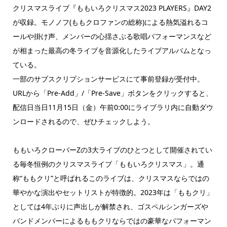
クリスマスライブ『ももいろクリスマス2023 PLAYERS』DAY2
が収録。モノノフ(ももクロファンの総称)による熱気溢れるコ
ールや掛け声、メンバーの心揺さぶる歌唱パフォーマンスなど
が相まった最高の冬ライブを音源化したライブアルバムとなっ
ている。
一部のサブスクリプションサービスにて事前登録が受付中。
URLから「Pre-Add」/「Pre-Save」ボタンをクリックすると、
配信日当日11月15日（金）午前0:00にライブラリ内に自動ダウ
ンロードされるので、ぜひチェックしよう。
ももいろクローバーZの3大ライブのひとつとして開催されてい
る毎冬恒例のクリスマスライブ「ももいろクリスマス」。通
称“ももクリ”と呼ばれるこのライブは、クリスマスならではの
華やかな演出やセットリストが特徴的。2023年は「ももクリ」
としては4年ぶりに声出しが解禁され、ゴスペルシンガーズや
バンドメンバーによるももクリならではの豪華なパフォーマン