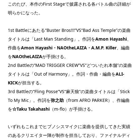
このたび、本作のFirst Stageで披露される各バトル曲の詳細が
明らかになった。
1st Battleにあたる“Buster Bros!!!”VS“Bad Ass Temple”の楽曲
タイトルは「Last Man Standing」。作詞を
Amon Hayashi
、
作曲を
Amon Hayashi・NAOtheLAIZA・A.M.P. Killer
、編曲
を
NAOtheLAIZA
が手掛ける。
2nd Battleの“MAD TRIGGER CREW”VS“どついたれ本舗”の楽曲
タイトルは「Out of Harmony」。作詞・作曲・編曲を
ALI-
KICK
が担当する。
3rd Battleの“Fling Posse”VS“麻天狼”の楽曲タイトルは「Stick
To My Mic」。作詞を
弥之助
（from AFRO PARKER）、作編曲
を
☆Taku Takahashi
（m-flo）が手掛ける。
いずれもこれまでヒプノシスマイクに楽曲を提供してきた実績
のあるクリエイター陣が制作を担当しており、ファイナルディ