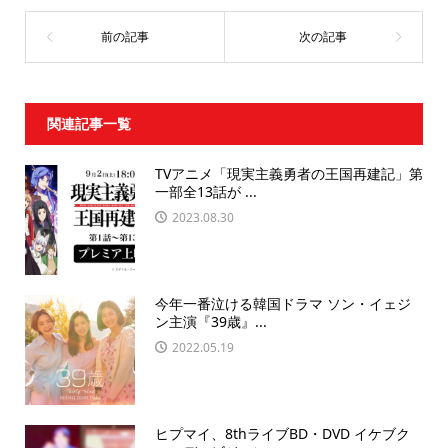
関連記事一覧
TVアニメ「現実主義勇者の王国再建記」第
一部全13話が ...
2023.08.30
今年一番泣ける韓国ドラマ ソン・イェジ
ン主演『39歳』...
2022.05.19
ヒプマイ、8thライブBD・DVD イケブク