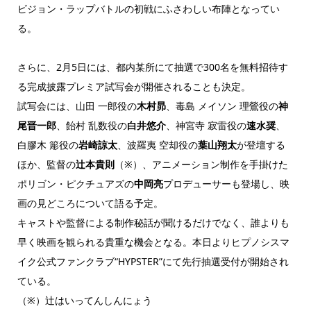
ビジョン・ラップバトルの初戦にふさわしい布陣となってい
る。
さらに、2月5日には、都内某所にて抽選で300名を無料招待す
る完成披露プレミア試写会が開催されることも決定。
試写会には、山田 一郎役の
木村昴
、毒島 メイソン 理鶯役の
神
尾晋一郎
、飴村 乱数役の
白井悠介
、神宮寺 寂雷役の
速水奨
、
白膠木 簓役の
岩崎諒太
、波羅夷 空却役の
葉山翔太
が登壇する
ほか、監督の
辻本貴則
（※）、アニメーション制作を手掛けた
ポリゴン・ピクチュアズの
中岡亮
プロデューサーも登場し、映
画の見どころについて語る予定。
キャストや監督による制作秘話が聞けるだけでなく、誰よりも
早く映画を観られる貴重な機会となる。本日よりヒプノシスマ
イク公式ファンクラブ“HYPSTER”にて先行抽選受付が開始され
ている。
（※）辻はいってんしんにょう