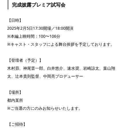
完成披露プレミア試写会
【日時】
2025年2月5日17:30開場／18:00開演
※本編上映時間：100〜106分
※キャスト・スタッフによる舞台挨拶を予定しております。
【登壇者（予定）】
木村昴、神尾晋一郎、白井悠介、速水奨、岩崎諒太、葉山翔
太、辻本貴則監督、中岡亮プロデューサー
【場所】
都内某所
※ご当選の方にのみお知らせいたします。
【ご招待】