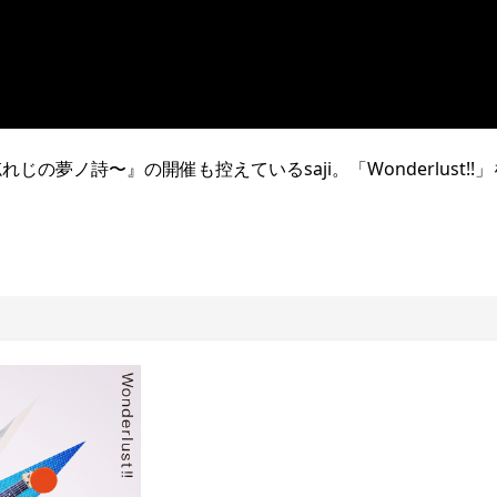
5〜忘れじの夢ノ詩〜』の開催も控えているsaji。「Wonderlust!!