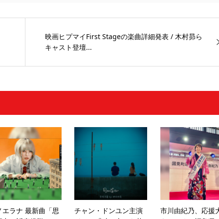
映画ヒプマイFirst Stageの楽曲詳細発表 / 木村昴ら
キャスト登壇...
ノエラナ 最新曲「思
チャン・ドンユン主演
市川由紀乃、応援