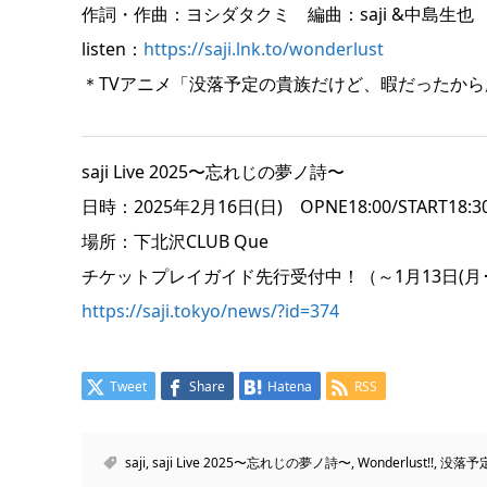
作詞・作曲：ヨシダタクミ 編曲：saji &中島生也
listen：
https://saji.lnk.to/wonderlust
＊TVアニメ「没落予定の貴族だけど、暇だったか
saji Live 2025〜忘れじの夢ノ詩〜
日時：2025年2月16日(日) OPNE18:00/START18:3
場所：下北沢CLUB Que
チケットプレイガイド先行受付中！（～1月13日(月･祝
https://saji.tokyo/news/?id=374
Tweet
Share
Hatena
RSS
saji
,
saji Live 2025〜忘れじの夢ノ詩〜
,
Wonderlust!!
,
没落予