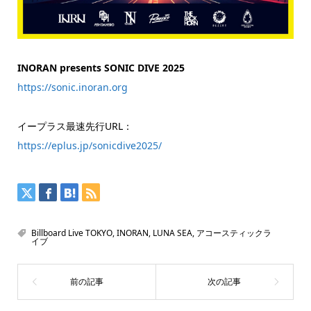
INORAN presents SONIC DIVE 2025
https://sonic.inoran.org
イープラス最速先行URL：
https://eplus.jp/sonicdive2025/
Billboard Live TOKYO
,
INORAN
,
LUNA SEA
,
アコースティックラ
イブ