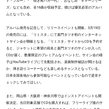
ド・ブルー」・「焼き鳥バカ一代」、おなじみ「ギャーシリー
ズ」なども含め、全16曲が収録予定。聴けば爆笑必至のアルバ
ムとなっている。
アルバム発売を記念して、リリースイベントも開催。3月19日
の発売日には、「リミスタ」にて嘉門タツオ初のインターネッ
トサイン会が開催となる。「リミスタ」サイトからCDを予約す
ると、ジャケットに希望の宛名と嘉門タツオのサインが入った
CDが届く、数量限定のプレミアムなイベントだ。サイン会の様
子はYouTubeライブにて生配信され、楽曲制作秘話が聞けるほ
か、弾き語りコーナーなども楽しめるチャンスとなっている。
日本全国各地から参加可能なイベントとなっているので是非チ
ェックしてみてほしい。
また、岡山県・大阪府・神奈川県ではインストアイベントも開
催決定。当日対象店舗でCDを購入すれば、フリーライブ後のサ