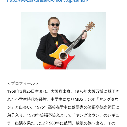
http://www.sakurasaku-office.co.jp/kamon/
＜プロフィール＞
1959年3月25日生まれ。大阪府出身。1970年大阪万博に魅了さ
れた小学生時代を経験。中学生になりMBSラジオ「ヤングタウ
ン」と出会い、1975年高校在学中に落語家の笑福亭鶴光師匠に
弟子入り。1978年笑福亭笑光として「ヤングタウン」のレギュ
ラー出演を果たしたが1980年に破門、放浪の旅へ出る。その