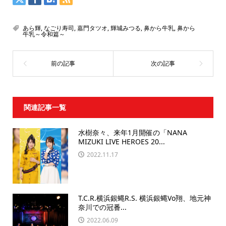
あら輝
,
なごり寿司
,
嘉門タツオ
,
輝城みつる
,
鼻から牛乳
,
鼻から
牛乳～令和篇～
関連記事一覧
水樹奈々、来年1月開催の「NANA
MIZUKI LIVE HEROES 20...
2022.11.17
T.C.R.横浜銀蝿R.S. 横浜銀蝿Vo翔、地元神
奈川での冠番...
2022.06.09