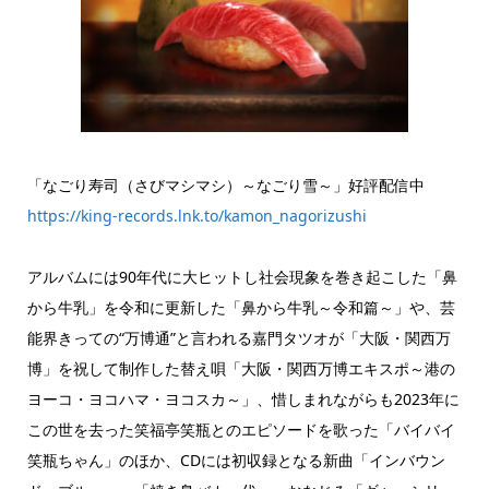
「なごり寿司（さびマシマシ）～なごり雪～」好評配信中
https://king-records.lnk.to/kamon_nagorizushi
アルバムには90年代に大ヒットし社会現象を巻き起こした「鼻
から牛乳」を令和に更新した「鼻から牛乳～令和篇～」や、芸
能界きっての“万博通”と言われる嘉門タツオが「大阪・関西万
博」を祝して制作した替え唄「大阪・関西万博エキスポ～港の
ヨーコ・ヨコハマ・ヨコスカ～」、惜しまれながらも2023年に
この世を去った笑福亭笑瓶とのエピソードを歌った「バイバイ
笑瓶ちゃん」のほか、CDには初収録となる新曲「インバウン