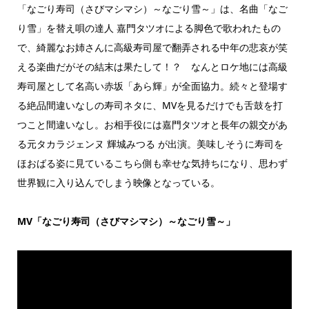
「なごり寿司（さびマシマシ）～なごり雪～」は、名曲「なご
り雪」を替え唄の達人 嘉門タツオによる脚色で歌われたもの
で、綺麗なお姉さんに高級寿司屋で翻弄される中年の悲哀が笑
える楽曲だがその結末は果たして！？ なんとロケ地には高級
寿司屋として名高い赤坂「あら輝」が全面協力。続々と登場す
る絶品間違いなしの寿司ネタに、MVを見るだけでも舌鼓を打
つこと間違いなし。お相手役には嘉門タツオと長年の親交があ
る元タカラジェンヌ 輝城みつる が出演。美味しそうに寿司を
ほおばる姿に見ているこちら側も幸せな気持ちになり、思わず
世界観に入り込んでしまう映像となっている。
MV「なごり寿司（さびマシマシ）～なごり雪～」