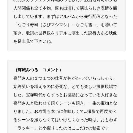
人間関係も全て本物。僕も出演して演技らしき表情を醸
し出しています。まずはアルバムから先行配信となった
「なごり寿司（さびマシマシ）～なごり雪～」を聴いて
頂き、歌詞の世界観をリアルに演出した説得力ある映像
を是非見て下さいね。
（輝城みつる コメント）
嘉門さんの１つ１つの仕草が神がかっていらっしゃり、
始終笑いを堪えるのに必死な、とても楽しい撮影現場で
した。宝塚時代からずっとお世話になっている大好きな
嘉門さんと歌わせて頂くシーンも頂き、一生の宝物とな
りました。お寿司も本当に美味しくて…撮影で再度食べ
るシーンを撮らなくてはいけなくなった時は、おもわず
「ラッキー」と小躍りしたのはここだけの秘密です