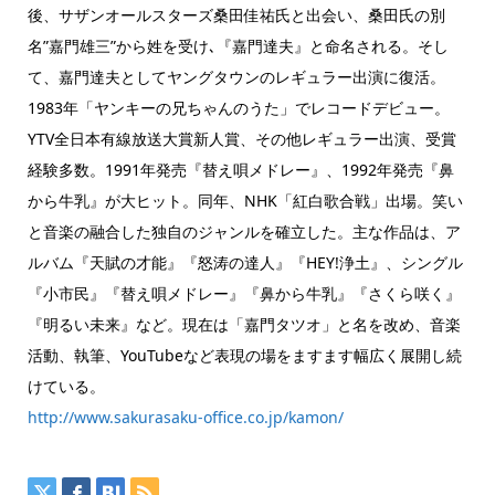
後、サザンオールスターズ桑田佳祐氏と出会い、桑田氏の別
名”嘉門雄三”から姓を受け､『嘉門達夫』と命名される。そし
て、嘉門達夫としてヤングタウンのレギュラー出演に復活。
1983年「ヤンキーの兄ちゃんのうた」でレコードデビュー。
YTV全日本有線放送大賞新人賞、その他レギュラー出演、受賞
経験多数。1991年発売『替え唄メドレー』、1992年発売『鼻
から牛乳』が大ヒット。同年、NHK「紅白歌合戦」出場。笑い
と音楽の融合した独自のジャンルを確立した。主な作品は、ア
ルバム『天賦の才能』『怒涛の達人』『HEY!浄土』、シングル
『小市民』『替え唄メドレー』『鼻から牛乳』『さくら咲く』
『明るい未来』など。現在は「嘉門タツオ」と名を改め、音楽
活動、執筆、YouTubeなど表現の場をますます幅広く展開し続
けている。
http://www.sakurasaku-office.co.jp/kamon/