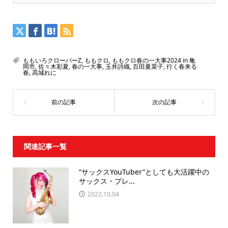
ももいろクローバーZ
,
ももクロ
,
ももクロ春の一大事2024 in 亀
岡市
,
佐々木彩夏
,
春の一大事
,
玉井詩織
,
百田夏菜子
,
行く春来る
春
,
高城れに
関連記事一覧
“サックスYouTuber”としても大活躍中の
サックス・プレ...
2022.10.04