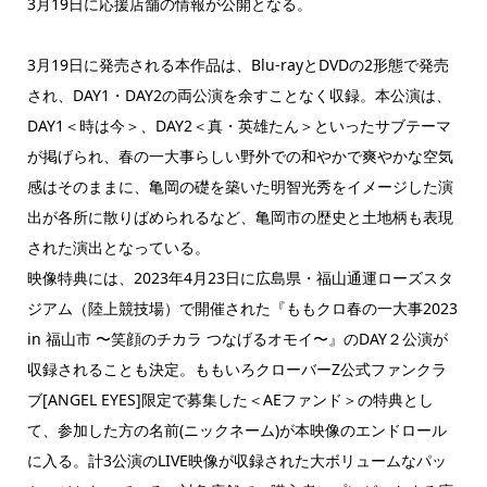
3月19日に応援店舗の情報が公開となる。
3月19日に発売される本作品は、Blu-rayとDVDの2形態で発売
され、DAY1・DAY2の両公演を余すことなく収録。本公演は、
DAY1＜時は今＞、DAY2＜真・英雄たん＞といったサブテーマ
が掲げられ、春の一大事らしい野外での和やかで爽やかな空気
感はそのままに、亀岡の礎を築いた明智光秀をイメージした演
出が各所に散りばめられるなど、亀岡市の歴史と土地柄も表現
された演出となっている。
映像特典には、2023年4月23日に広島県・福山通運ローズスタ
ジアム（陸上競技場）で開催された『ももクロ春の一大事2023
in 福山市 〜笑顔のチカラ つなげるオモイ〜』のDAY２公演が
収録されることも決定。ももいろクローバーZ公式ファンクラ
ブ[ANGEL EYES]限定で募集した＜AEファンド＞の特典とし
て、参加した方の名前(ニックネーム)が本映像のエンドロール
に入る。計3公演のLIVE映像が収録された大ボリュームなパッ