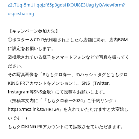
z2tTUq-5mUHqoJzf65p9gdsHXOUl8E3Uag1yQ/viewform?
usp=sharing
【キャンペーン参加方法】
①ポスター＆CD-Rが到着されましたら店舗に掲示、店内BGM
に設定をお願いします。
②掲示されている様子をスマートフォンなどで写真を撮ってく
ださい。
その写真画像を「#ももクロ春一」のハッシュタグとももクロ
KING PRアカウントをメンションし、SNS（Twitter、
Instagram等SNS全般）にて投稿をお願いします。
（投稿本文内に「『ももクロ春一2024』ご予約リンク：
https://mcz.lnk.to/HR124」を入れていただけますと大変嬉し
いです！）
ももクロKING PRアカウントにて拡散させていただきます。