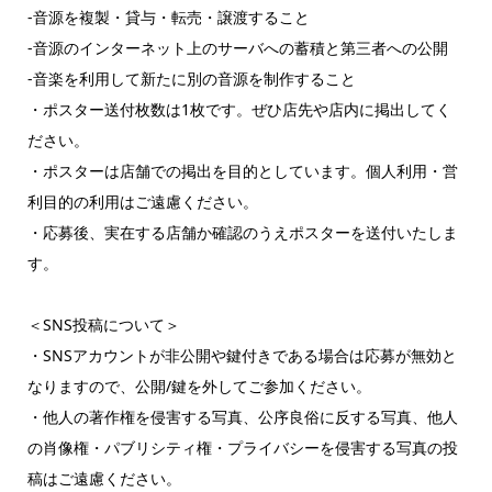
-音源を複製・貸与・転売・譲渡すること
-音源のインターネット上のサーバへの蓄積と第三者への公開
-音楽を利用して新たに別の音源を制作すること
・ポスター送付枚数は1枚です。ぜひ店先や店内に掲出してく
ださい。
・ポスターは店舗での掲出を目的としています。個人利用・営
利目的の利用はご遠慮ください。
・応募後、実在する店舗か確認のうえポスターを送付いたしま
す。
＜SNS投稿について＞
・SNSアカウントが非公開や鍵付きである場合は応募が無効と
なりますので、公開/鍵を外してご参加ください。
・他人の著作権を侵害する写真、公序良俗に反する写真、他人
の肖像権・パブリシティ権・プライバシーを侵害する写真の投
稿はご遠慮ください。