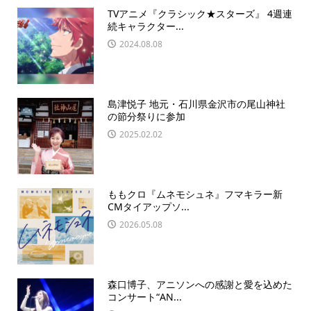
TVアニメ『クラシック★スターズ』 4週連
続キャラクター...
2024.08.08
島津悦子 地元・石川県金沢市の尾山神社
の節分祭りに参加
2025.02.02
ももクロ『ムネモシュネ』フマキラー新
CMタイアップソ...
2026.05.08
森口博子、アニソンへの感謝と愛を込めた
コンサート“AN...