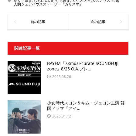
かりちゅま
,
しちにんのかりちゅま
,
カリスマ
,
七人のカリスマ
,
超
人的シェアハウスストーリー『カリスマ』
関連記事一覧
BAYFM『78musi-curate SOUNDFUJI
zone』8/25 O.A.プレ...
2025.08.26
少女時代スヨン＆キム・ジェヨン主演 韓
国ドラマ『アイ...
2026.01.12