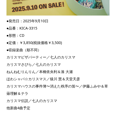
●発売日：2025年9月10日
●品番：KICA-3315
●形態：CD
●定価：￥3,850(税抜価格￥3,500)
●収録楽曲（順不同）
カリスマピザパーティー／七人のカリスマ
カリスマさびら／七人のカリスマ
ねんねむりんりん／本橋依央利＆湊 大瀬
ほわシャパ☆カリスマス／猿川 慧＆天堂天彦
カリスマハウスの事件簿〜消えた秩序の笛〜／伊藤ふみや＆草
薙理解＆テラ
カリスマ伝説／七人のカリスマ
他新曲4曲予定