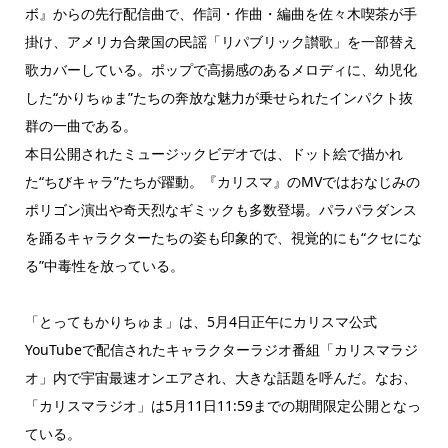
ボ』からの先行配信曲で、作詞・作曲・編曲を佐々木喫茶が手
掛け、アメリカ合衆国の民謡「リパブリック讃歌」を一部替え
歌カバーしている。ポップで高揚感のあるメロディに、幼児化
した“かりちゅま”たちの奔放な魅力が乗せられたインパクト抜
群の一曲である。
本日公開されたミュージックビデオでは、ドット絵で描かれ
た“ちびキャラ”たちが躍動。『カリスマ』のMVではおなじみの
ポリゴン演出や奇天烈なギミックも多数登場。パラパラダンス
を踊るキャラクターたちの姿も印象的で、視覚的にも“クセにな
る”中毒性を放っている。
「とってもかりちゅま」は、5月4日正午にカリスマ公式
YouTubeで配信されたキャラクターラジオ番組「カリスマラジ
オ」内で宇宙最速オンエアされ、大きな話題を呼んだ。なお、
「カリスマラジオ」は5月11日11:59までの期間限定公開となっ
ている。