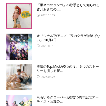
「黒ネコのタンゴ」の歌手として知られる
皆川おさむのL...
2025.10.29
オリジナルTVアニメ「夜のクラゲは泳げな
い」 10月4日...
2025.09.19
主演のTop,Mickが5つの役、５つのストー
リーを演じる新...
2025.08.26
ももいろクローバーZ結成15周年記念アー
ティスト写真公...