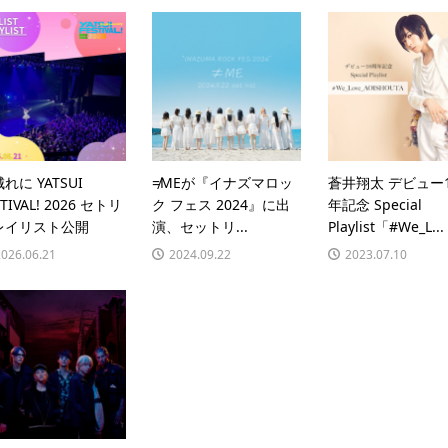
れに YATSUI
≠MEが『イナズマロッ
蒼井翔太 デビュー
STIVAL! 2026 セトリ
ク フェス 2024』に出
年記念 Special
レイリスト公開
演、セットリ...
Playlist「#We_L...
2026.06.21
2024.09.22
2023.07.10