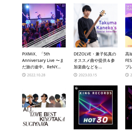
PiXMiX、「5th
DEZOLVE・兼子拓真の
高城
Anniversary Live 〜ま
オススメ曲や提供＆参
FE
だ旅の途中。ReNY...
加楽曲などを...
プ
2022.10.28
2023.03.15