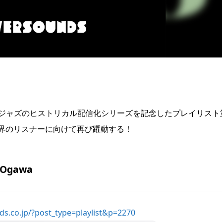
コードジャズのヒストリカル配信化シリーズを記念したプレイリスト
界のリスナーに向けて再び躍動する！
e Ogawa
ords.co.jp/?post_type=playlist&p=2270