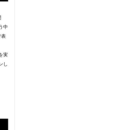
闘
う中
で表
を実
ンし