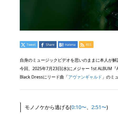
Tweet
Share
Hatena
RSS
自身のミュージックビデオを思いのままに本人が解説する 『
今回、2025年7月23日(水)にメジャー 1st ALBU
Black Dressにリード曲「
アヴァンギャルド
」のミ
モノノケから逃げる(
0:10〜
、
2:51〜
)