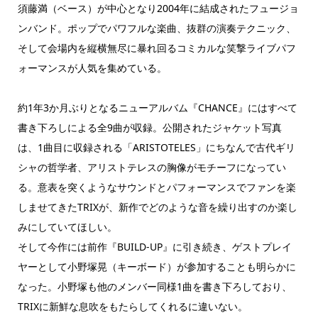
須藤満（ベース）が中心となり2004年に結成されたフュージョ
ンバンド。ポップでパワフルな楽曲、抜群の演奏テクニック、
そして会場内を縦横無尽に暴れ回るコミカルな笑撃ライブパフ
ォーマンスが人気を集めている。
約1年3か月ぶりとなるニューアルバム『CHANCE』にはすべて
書き下ろしによる全9曲が収録。公開されたジャケット写真
は、1曲目に収録される「ARISTOTELES」にちなんで古代ギリ
シャの哲学者、アリストテレスの胸像がモチーフになってい
る。意表を突くようなサウンドとパフォーマンスでファンを楽
しませてきたTRIXが、新作でどのような音を繰り出すのか楽し
みにしていてほしい。
そして今作には前作『BUILD-UP』に引き続き、ゲストプレイ
ヤーとして小野塚晃（キーボード）が参加することも明らかに
なった。小野塚も他のメンバー同様1曲を書き下ろしており、
TRIXに新鮮な息吹をもたらしてくれるに違いない。