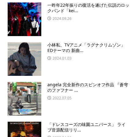
一昨年22年振りの復活を遂げた伝説のロッ
クバンド「kei...
2024.09.26
小林私、TVアニメ「ラグナクリムゾン」
EDテーマの 新曲...
2024.01.03
angela 完全新作のスピンオフ作品 『蒼穹
のファフナー ...
2022.07.05
「ドレスコーズの味園ユニバース」 ライ
ブ音源配信リリ...