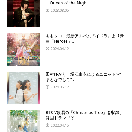
「Queen of the Nigh...
2023.08.05
ももクロ、最新アルバム『イドラ』より新
曲「Heroes」...
2024.04.12
田村ゆかり、堀江由衣によるユニット“や
まとなでしこ” ...
2024.05.12
BTS V歌唱の「Christmas Tree」を収録、
韓国ドラマ『そ...
2022.04.15