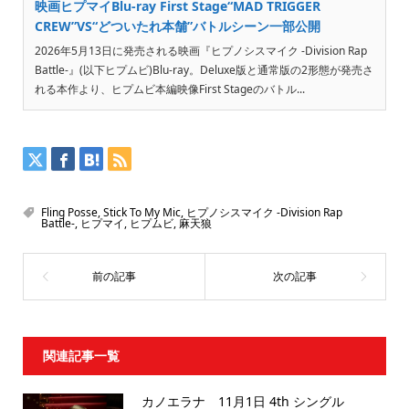
映画ヒプマイBlu-ray First Stage“MAD TRIGGER
CREW”VS“どついたれ本舗”バトルシーン一部公開
2026年5月13日に発売される映画『ヒプノシスマイク -Division Rap
Battle-』(以下ヒプムビ)Blu-ray。Deluxe版と通常版の2形態が発売さ
れる本作より、ヒプムビ本編映像First Stageのバトル...
Fling Posse
,
Stick To My Mic
,
ヒプノシスマイク -Division Rap
Battle-
,
ヒプマイ
,
ヒプムビ
,
麻天狼
関連記事一覧
カノエラナ 11月1日 4th シングル