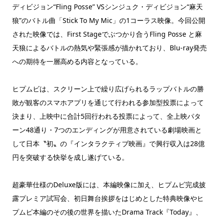
ディビジョン“Fling Posse” VSシンジュク・ディビジョン“麻天
狼”のバトル曲「Stick To My Mic」の1コーラス映像。今回公開
された映像では、First Stageでぶつかり合うFling Posse と麻
天狼によるバトルの熱気や緊張感が描かれており、Blu-ray発売
への期待を一層高める内容となっている。
ヒプムビは、スクリーン上で繰り広げられるラップバトルの勝
敗が観客のスマホアプリを通じて行われる参加型投票によって
決まり、上映中に合計5回行われる投票によって、全上映パタ
ーン48通り・7つのエンディングが用意されている劇場映画と
して日本〝初〟の『インタラクティブ映画』で興行収入は28億
円を突破する快挙を成し遂げている。
超豪華仕様のDeluxe版には、本編映像に加え、ヒプムビ完成披
露プレミア試写会、初日舞台挨拶をはじめとした特典映像やヒ
プムビ本編のその後の世界を描いたDrama Track『Today』、