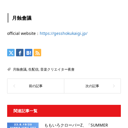
月蝕會議
official website：
https://gesshokukaigi.jp/
月蝕會議
,
生配信
,
音楽クリエイター夜會
関連記事一覧
ももいろクローバーZ、「SUMMER