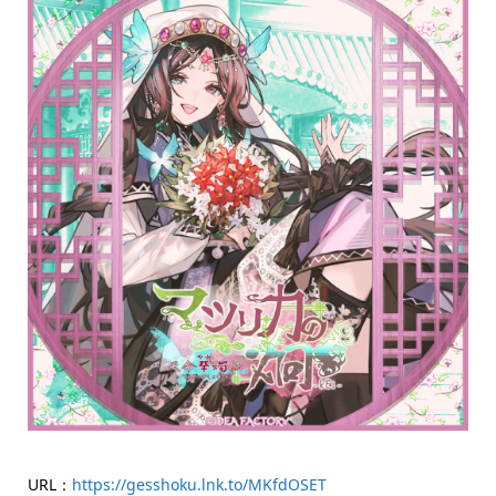
URL：
https://gesshoku.lnk.to/MKfdOSET