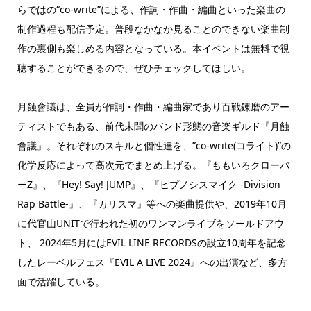
らではの“co-write”による、作詞・作曲・編曲といった楽曲の
制作過程も配信予定。普段なかなか見ることのできない楽曲制
作の裏側も楽しめる内容となっている。本イベントは無料で視
聴することができるので、ぜひチェックしてほしい。
月蝕會議は、全員が作詞・作曲・編曲家であり百戦錬磨のアー
ティストでもある、前代未聞のバンド形態の音楽ギルド『月蝕
會議』。それぞれのスキルと個性達を、”co-write(コライト)”の
化学反応によって高次元でまとめ上げる。『ももいろクローバ
ーZ』、『Hey! Say! JUMP』、『ヒプノシスマイク -Division
Rap Battle-』、『カリスマ』等への楽曲提供や、2019年10月
に代官山UNITで行われた初のワンマンライブをソールドアウ
ト、 2024年5月にはEVIL LINE RECORDSの設立10周年を記念
したレーベルフェス『EVIL A LIVE 2024』への出演など、多方
面で活躍している。