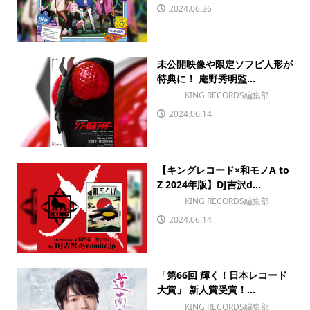
2024.06.26
未公開映像や限定ソフビ人形が
特典に！ 庵野秀明監...
KING RECORDS編集部
2024.06.14
【キングレコード×和モノA to
Z 2024年版】DJ吉沢d...
KING RECORDS編集部
2024.06.14
「第66回 輝く！日本レコード
大賞」 新人賞受賞！...
KING RECORDS編集部