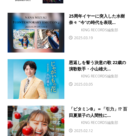
25周年イヤーに突入した水樹
奈々 “今”の時代を表現...
KING RECORDS編集部
2025.03.19
恩返しを誓う決意の歌 22歳の
演歌歌手・小山雄大...
KING RECORDS編集部
2025.03.05
「ビタミンB」＝「引力」!? 百
田夏菜子の人間性に...
KING RECORDS編集部
2025.02.12