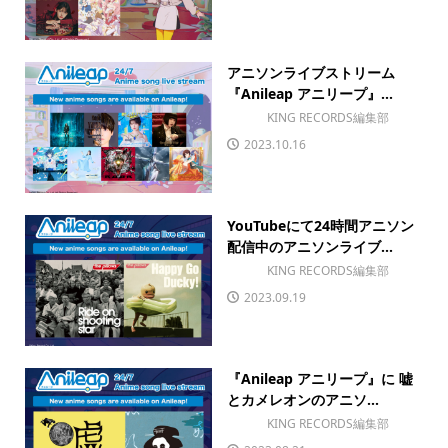
アニソンライブストリーム
『Anileap アニリープ』...
KING RECORDS編集部
2023.10.16
YouTubeにて24時間アニソン
配信中のアニソンライブ...
KING RECORDS編集部
2023.09.19
『Anileap アニリープ』に 嘘
とカメレオンのアニソ...
KING RECORDS編集部