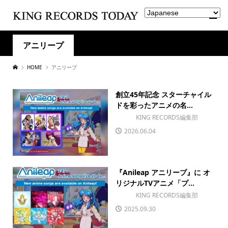
アニリープ
HOME
アニリープ
創立45年記念 スターチャイル
ドを彩ったアニメの名...
KING RECORDS編集部
2026.06.04
『Anileap アニリープ』に オ
リジナルTVアニメ「プ...
KING RECORDS編集部
2025.09.30