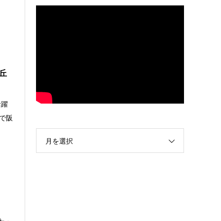
丘
活躍
で阪
月を選択