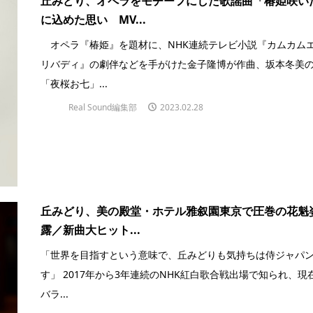
丘みどり、オペラをモチーフにした歌謡曲「椿姫咲い
に込めた思い MV...
オペラ『椿姫』を題材に、NHK連続テレビ小説『カムカム
リバディ』の劇伴などを手がけた金子隆博が作曲、坂本冬美
「夜桜お七」...
Real Sound編集部
2023.02.28
丘みどり、美の殿堂・ホテル雅叙園東京で圧巻の花魁
露／新曲大ヒット...
「世界を目指すという意味で、丘みどりも気持ちは侍ジャパ
す」 2017年から3年連続のNHK紅白歌合戦出場で知られ、現
バラ...