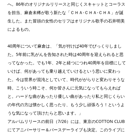
へ。86年のオリジナルリリースと同じくスキャットとコーラス
を担当、麻倉未稀が歌う新たな「ＣＨＡ-ＣＨＡ-ＣＨＡ」が誕
生した。また冒頭の女性のセリフはオリジナル歌手の石井明美
によるもの。
40周年について麻倉は、「気が付けば40年でびっくりしまし
た。5年前に乳がんを告知された時は40周年を迎えられると思
ってなかった。でも1年、2年と経つにつれ40周年を目標にして
いけば、何があっても乗り越えていけるという思いに変わっ
た。今は世界が混沌としていて、時代ががらりと変わりそうな
時。こういう時こそ、何か皆さんに元気になってもらえれば
と。ハードな曲があったり優しい曲があったり私と同じくらい
の年代の方は懐かしく思ったり、もう少し頑張ろう！というよ
うな気になって頂けたらと思います。」
アルバムリリースの前日（7/26）には、東京のCOTTON CLUB
にてアニバーサリー＆バースデーライブも決定。このライブに