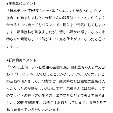
●庄野真代コメント
「日本テレビ“THE夜もヒッパレ”のユニットがきっかけでお付
き合いが始まりました。未稀さんの印象は・・・とにかくよく
食べる！いつ会ってもパワフルで、周りまで元気にしてしまい
ます。新曲は私が書きましたが、優しい温かい感じになって未
稀さんの素晴らしい才能がすごく光る仕上がりになったと思い
ます。」
●石井明美コメント
「15年以上前、テレビ番組の企画で森川由加里ちゃんと私が加
わり『HERO』を3人で歌ったことがきっかけで3人でのテレビ
の企画を頂きました。地方でご一緒の時などは秘境の温泉に入
ったりしたのが懐かしい思い出です。未稀さんには歌手として
のプライドの持ち方や生き方、出で立ちなど全て教えて頂きま
した。50周年60周年、70周年！お待ちしています。背中を見て
私も頑張っていきたいと思います。」