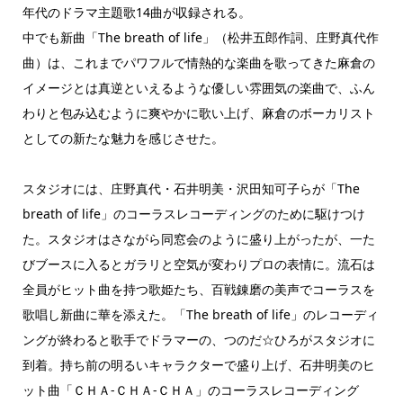
年代のドラマ主題歌14曲が収録される。
中でも新曲「The breath of life」（松井五郎作詞、庄野真代作
曲）は、これまでパワフルで情熱的な楽曲を歌ってきた麻倉の
イメージとは真逆といえるような優しい雰囲気の楽曲で、ふん
わりと包み込むように爽やかに歌い上げ、麻倉のボーカリスト
としての新たな魅力を感じさせた。
スタジオには、庄野真代・石井明美・沢田知可子らが「The
breath of life」のコーラスレコーディングのために駆けつけ
た。スタジオはさながら同窓会のように盛り上がったが、一た
びブースに入るとガラリと空気が変わりプロの表情に。流石は
全員がヒット曲を持つ歌姫たち、百戦錬磨の美声でコーラスを
歌唱し新曲に華を添えた。「The breath of life」のレコーディ
ングが終わると歌手でドラマーの、つのだ☆ひろがスタジオに
到着。持ち前の明るいキャラクターで盛り上げ、石井明美のヒ
ット曲「ＣＨＡ-ＣＨＡ-ＣＨＡ」のコーラスレコーディング