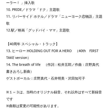
ーラー！ 」挿入歌
10. PRIDE／ドラマ「ドク」主題歌
11. リバーサイド ホテル／ドラマ「ニューヨーク恋物語」主題
歌
12.駅／映画「グッドバイ・ママ」主題歌
【40周年 スペシャル・トラック】
13. ヒーロー HOLDING OUT FOR A HERO （40th FIRST
TAKE version）
14. The breath of life （作詞：松井五郎／作曲：庄野真代
書きおろし新曲）
ゲストボーカル：庄野真代・石井明美・沢田知可子
※１～３は、当時のオリジナル録音、それ以外はすべて新録音
です
※曲順は変更の可能性があります。