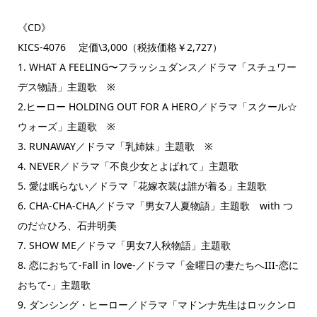
《CD》
KICS-4076 定価\3,000（税抜価格￥2,727）
1. WHAT A FEELING〜フラッシュダンス／ドラマ「スチュワー
デス物語」主題歌 ※
2.ヒーロー HOLDING OUT FOR A HERO／ドラマ「スクール☆
ウォーズ」主題歌 ※
3. RUNAWAY／ドラマ「乳姉妹」主題歌 ※
4. NEVER／ドラマ「不良少女とよばれて」主題歌
5. 愛は眠らない／ドラマ「花嫁衣装は誰が着る」主題歌
6. CHA-CHA-CHA／ドラマ「男女7人夏物語」主題歌 with つ
のだ☆ひろ、石井明美
7. SHOW ME／ドラマ「男女7人秋物語」主題歌
8. 恋におちて-Fall in love-／ドラマ「金曜日の妻たちへIII-恋に
おちて-」主題歌
9. ダンシング・ヒーロー／ドラマ「マドンナ先生はロックンロ