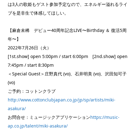
は3人の歌姫もゲスト参加予定なので、エネルギー溢れるライ
ブを是非生で体感してほしい。
【麻倉未稀 デビュー40周年記念LIVE〜Birthday ＆ 復活5周
年〜】
2022年7月26日（火）
[1st.show] open 5:00pm / start 6:00pm [2nd.show] open
7:45pm / start 8:30pm
＜Special Guest＞庄野真代 (vo)、石井明美 (vo)、沢田知可子
(vo)
ご予約：コットンクラブ
http://www.cottonclubjapan.co.jp/jp/sp/artists/miki-
asakura/
お問合せ：ミュージックアプリケーション
https://music-
ap.co.jp/talent/miki-asakura/