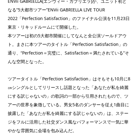
ENVii GABRIELLA(エンヴィー・ガブリエラ)が、ユニット初と
なる“5大都市ツアー”ENVii GABRIELLA LIVE TOUR
2022「Perfection Satisfaction」のファイナル公演を11月23日
東京・リキッドルームにて開催した。
本ツアーは初の5大都市開催にしてなんと全公演ソールドアウ
ト。まさに本ツアーのタイトル「Perfection Satisfaction」の
通り、“Perfection＝完璧に、Satisfaction＝満たされている”そ
んな空間となった。
ツアータイトル「Perfection Satisfaction」はそもそも10月に8
㎝シングルとしてリリースし話題となった「あなたが私を綺麗
にする訳じゃないの」の歌詞の一部から引用されたもので、ツ
アーの世界を象徴している。男女5名のダンサーを従え1曲目に
披露した「あなたが私を綺麗にする訳じゃないの」は、ステー
ジをフルに活用した社交ダンス風なパフォーマンスで一気に華
やかな雰囲気に会場を包み込んだ。