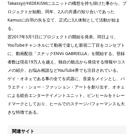
TakassyがHIDEKiSMにユニットの構想を持ち掛けた事から、プ
ロジェクトが始動。同年、2人の共通の知り合いであった
Kamusに白羽の矢を立て、正式に3人体制として活動が始ま
る。
翌2017年3月1日にプロジェクトの開始を発表。同日より、
YouTubeチャンネルにて動画で楽しむ新宿二丁目をコンセプト
に、動画配信「スナックENVii GABRIELLA」を開始する。登録
者数は現在19万人を越え、独自の観点から発信する情報やコス
メの紹介、お悩み相談などYouTube界でも注目されている。
ゲイ・オネェである事の全てを武器に、音楽をメインとし、バ
ラエティ・ショー・ファッション・アートを創り出す、オネェ
による総合エンターテイメントユニット。ピンヒールをトレー
ドマークとしており、ヒールでのステージパフォーマンスも大
きな特徴である。
関連サイト