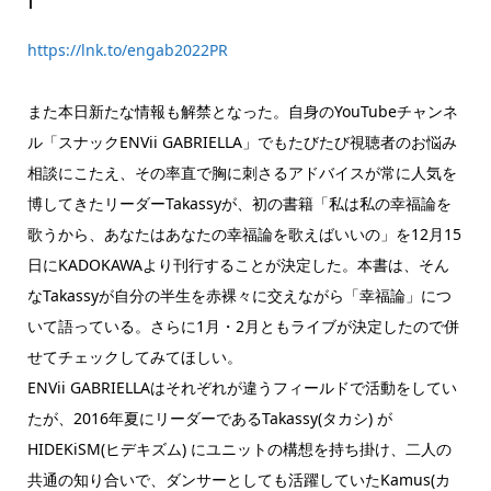
https://lnk.to/engab2022PR
また本日新たな情報も解禁となった。自身のYouTubeチャンネ
ル「スナックENVii GABRIELLA」でもたびたび視聴者のお悩み
相談にこたえ、その率直で胸に刺さるアドバイスが常に人気を
博してきたリーダーTakassyが、初の書籍「私は私の幸福論を
歌うから、あなたはあなたの幸福論を歌えばいいの」を12月15
日にKADOKAWAより刊行することが決定した。本書は、そん
なTakassyが自分の半生を赤裸々に交えながら「幸福論」につ
いて語っている。さらに1月・2月ともライブが決定したので併
せてチェックしてみてほしい。
ENVii GABRIELLAはそれぞれが違うフィールドで活動をしてい
たが、2016年夏にリーダーであるTakassy(タカシ) が
HIDEKiSM(ヒデキズム) にユニットの構想を持ち掛け、二人の
共通の知り合いで、ダンサーとしても活躍していたKamus(カ