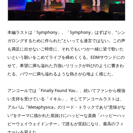
本編ラストは「Symphony」。「Symphony」はずばり、“シン
ガロングするために作られた”といっても過言ではない。この声
も満足に出せないご時世に、それでもいつか一緒に皆で歌いた
いという願いをこめてライブを締めくくる。EDMサウンドにの
せて、希望に満ち溢れた力強いリリックが叫びのように響きわ
たる、パワーに満ち溢れるような熱さが心地よく感じた。
アンコールでは「Finally Found You」、続いてファンから根強
い支持を受けている「イキル」、そしてアンコールラストは、
アルバム『Metaphysica』のリード・トラックであり“意味がな
い”をテーマに描かれた底抜けにハッピーな楽曲「ハッピーハッ
ピーウェイウェイドンチー」で誰もが笑顔になり、最高のフィ
ナーレを迎えた。