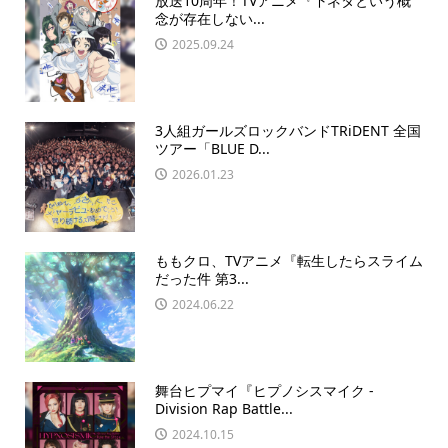
放送10周年！TVアニメ『下ネタという概
念が存在しない...
2025.09.24
3人組ガールズロックバンドTRiDENT 全国
ツアー「BLUE D...
2026.01.23
ももクロ、TVアニメ『転生したらスライム
だった件 第3...
2024.06.22
舞台ヒプマイ『ヒプノシスマイク -
Division Rap Battle...
2024.10.15