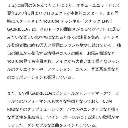
ミュ)に白羽の矢を立てたことにより、オネェ・ユニットとして
翌年2017年3月よりプロジェクトが本格的にスタート。また同
時にスタートさせたYouTube チャンネル「スナック ENVii
GABRIELLA」は、そのトークの面白さがまるでゲイバーに居る
みたいな楽しい気持ちになれると多くの注目を集め、チャンネ
ル登録者数は約19万人と順調にファンを増やし続けている 。独
自の観点から発信する情報やコスメの紹介、お悩み相談など
YouTube界でも注目され、メイクから大食いまで様々なジャン
ルのクリエイターや、ファッション、コスメ、音楽系企業など
のコラボレーションも実現している 。
また、ENVii GABRIELLAはピンヒールがトレードマークで、ヒ
ールでのパフォーマンスも大きな特徴となっており、EDM・
R&Bなどのクラブミュージック、ハウスやエレクトロなど様々
な音楽性を兼ね備え、ツイン・ボーカルによる逞しい歌唱がマ
ッチした、ダンサブルな楽曲をメインとしている。