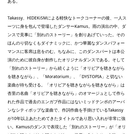
ある。
Takassy、HIDEKiSMによる軽快なトークコーナーの後、一人ス
ーツに身を包んで登場したダンサーKamus。雨の演出の中、ダ
ンスで見事に「別れのストーリー」を創りあげていった。その
ほんのり切なくもダイナミックに、かつ華麗なダンスパフォー
マンスに客席は息をのむ。ちなみに、このダンスパートは本公
演のために彼自身が創作したオリジナルダンスである。そして
「別れのストーリー」から続くように「オリビアを聴きながら
を聴きながら」、「Moratorium」、「DYSTOPIA」と切ない
楽曲が待ち受ける。「オリビアを聴きながらを聴きながら」は
杏里の名曲「オリビアを聴きながら」のオマージュとして作ら
れた作品で過去のエンガブ作品にはないミッドテンポのアーバ
ンなシティポップな楽曲で、作詞作曲を手掛けているTakassy
が10年以上あたためてきたタイトルであり思い入れが非常に強
い。Kamusのダンスで表現した「別れのストーリー」が「オリ