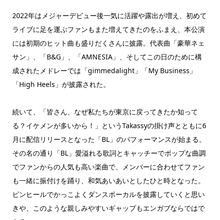
2022年はメジャーデビュー後一気に活躍や露出が増え、初めて
ライブに足を運ぶファンもまた増えてきたのをふまえ、本公演
には初期のヒット曲も盛りだくさんに披露。代表曲「豪華ネェ
サン」、「B&G」、「AMNESIA」、そしてこの日のために構
成されたメドレーでは「gimmedalight」「My Business」
「High Heels」が披露された。
続いて、「皆さん、なぜ私たちが東京に戻ってきたか知って
る？イケメンが多いから！」というTakassyの掛け声とともに6
月に配信リリースとなった「BL」のパフォーマンスが始まる。
その名の通り「BL」愛溢れる歌詞とキャッチーでポップな曲調
でファンからの人気も高い楽曲で、メンバーに合わせてファン
も一緒に振付けを踊り、和気あいあいとしたひと時となった。
ピンヒールでかっこよくダンスボーカルを披露していくと思い
きや、このような親しみやすいギャップもエンガブならではで