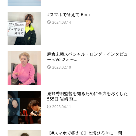
#スマホで答えて Bimi
2024.03.14
麻倉未稀スペシャル・ロング・インタビュ
ー＜Vol.2＞〜...
2023.02.10
庵野秀明監督を知るために全力を尽くした
555日 岩崎 琢...
2023.04.11
【#スマホで答えて】七海ひろきに一問一