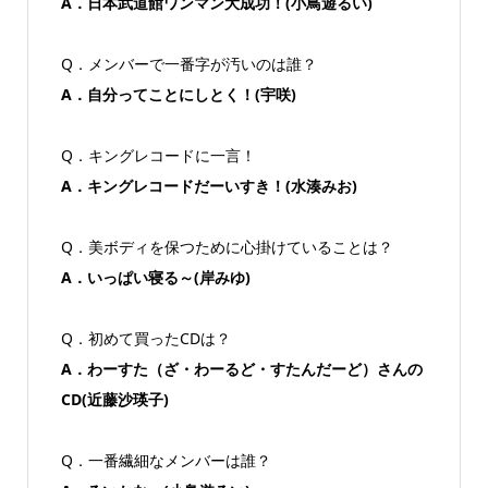
A．日本武道館ワンマン大成功！(小鳥遊るい)
Q．メンバーで一番字が汚いのは誰？
A．自分ってことにしとく！(宇咲)
Q．キングレコードに一言！
A．キングレコードだーいすき！(水湊みお)
Q．美ボディを保つために心掛けていることは？
A．いっぱい寝る～(岸みゆ)
Q．初めて買ったCDは？
A．わーすた（ざ・わーるど・すたんだーど）さんの
CD(近藤沙瑛子)
Q．一番繊細なメンバーは誰？