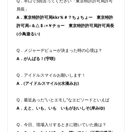
Q．早口で3回言ってください「東京特許許可局許可
局長」
A．東京特許許可局kkr％＃？ちょちょー 東京特許
許可局○＆△＄♪×￥チョー 東京特許許可局許可局長
(小鳥遊るい)
Q．メジャーデビューが決まった時の心境は？
A．がんばる！(宇咲)
Q．アイドルスマイルお願いします！
A．(アイドルスマイル)(水湊みお)
Q．最近あった“いとエモし”なエピソードといえば
A．えと、いも、いも いもがおいしそ(岸みゆ)
Q．今日、現場入りするときに聴いていた曲は？