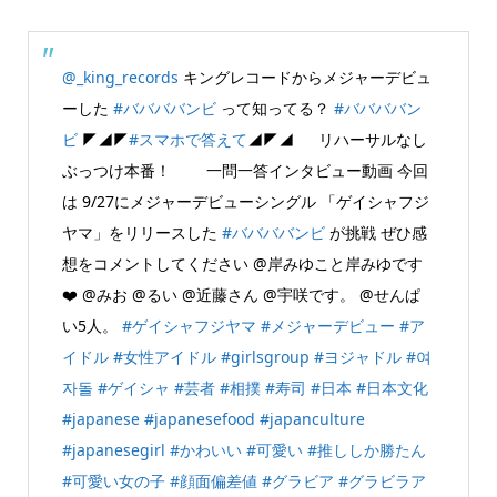
@_king_records
キングレコードからメジャーデビュ
ーした
#ババババンビ
って知ってる？
#ババババン
ビ
◤◢◤
#スマホで答えて
◢◤◢ リハーサルなし
ぶっつけ本番！ 一問一答インタビュー動画 今回
は 9/27にメジャーデビューシングル 「ゲイシャフジ
ヤマ」をリリースした
#ババババンビ
が挑戦 ぜひ感
想をコメントしてください @岸みゆこと岸みゆです
❤️ @みお @るい @近藤さん @宇咲です。 @せんぱ
い5人。
#ゲイシャフジヤマ
#メジャーデビュー
#ア
イドル
#女性アイドル
#girlsgroup
#ヨジャドル
#여
자돌
#ゲイシャ
#芸者
#相撲
#寿司
#日本
#日本文化
#japanese
#japanesefood
#japanculture
#japanesegirl
#かわいい
#可愛い
#推ししか勝たん
#可愛い女の子
#顔面偏差値
#グラビア
#グラビラア