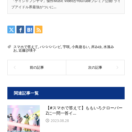
「ゲイシャフジヤマ」傑作Music VideoがYouTubeプレミア公開! ライ
ブアイドル界最強がついに...
スマホで答えて
,
ババババンビ
,
宇咲
,
小鳥遊るい
,
岸みゆ
,
水湊み
お
,
近藤沙瑛子
関連記事一覧
【#スマホで答えて】ももいろクローバー
Zに一問一答イ...
2023.08.28