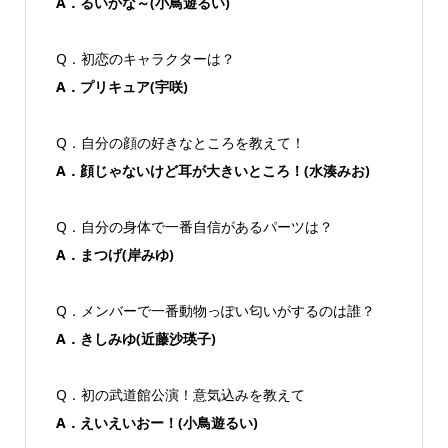
A．るいかな～(小鳥遊るい)
Q．初恋のキャラクターは？
A．プリキュア(宇咲)
Q．自分の顔の好きなところを教えて！
A．顔じゃないけど耳が大きいところ！(水湊みお)
Q．自分の身体で一番自信があるパーツは？
A．まつげ(岸みゆ)
Q．メンバーで一番動物っぽい匂いがするのは誰？
A．きしみゆ(近藤沙瑛子)
Q．初の武道館公演！意気込みを教えて
A．えいえいおー！(小鳥遊るい)