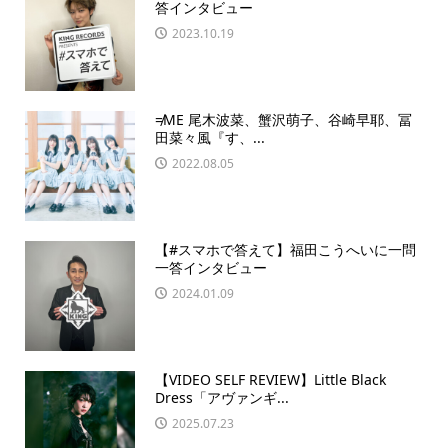
答インタビュー
2023.10.19
≠ME 尾木波菜、蟹沢萌子、谷崎早耶、冨
田菜々風『す、...
2022.08.05
【#スマホで答えて】福田こうへいに一問
一答インタビュー
2024.01.09
【VIDEO SELF REVIEW】Little Black
Dress「アヴァンギ...
2025.07.23