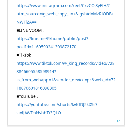
https://www.instagram.com/reel/CxvCC-3yElH/?
utm_source=ig_web_copy_link&igshid=MzRlODBi
NWFlZA==
■LINE VOOM：
https://line.me/R/home/public/post?
postId=1169590241309872170
■TikTok：
https://www.tiktok.com/@_king_records/video/728
3846605558598914?
is_from_webapp=1&sender_device=pc&web_id=72
18870601816098305
■YouTube：
https://youtube.com/shorts/kvKfDJ5kXSs?
si=lJAWDaNvhbTi3QLO