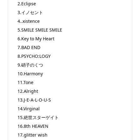
2.Eclipse
3.イノセント
4..xistence
5.SMILE SMILE SMILE
6.Key to My Heart
7.BAD END
8.PSYCHO:LOGY
9.硝子のくつ
10.Harmony
11.Tone
12.Alright
13.J-E-A-L-O-U-S
14.Virginal
15.絶世スターゲイト
16.8th HEAVEN
17.glitter wish