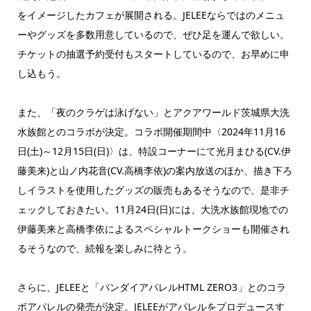
をイメージしたカフェが展開される。JELEEならではのメニュ
ーやグッズを多数用意しているので、ぜひ足を運んで欲しい。
チケットの抽選予約受付もスタートしているので、お早めに申
し込もう。
また、「夜のクラゲは泳げない」とアクアワールド茨城県大洗
水族館とのコラボが決定。コラボ開催期間中〈2024年11月16
日(土)～12月15日(日)〉は、特設コーナーにて光月まひる(CV.伊
藤美来)と山ノ内花音(CV.高橋李依)の案内放送のほか、描き下ろ
しイラストを使用したグッズの販売もあるそうなので、是非チ
ェックしておきたい。11月24日(日)には、大洗水族館現地での
伊藤美来と高橋李依によるスペシャルトークショーも開催され
るそうなので、続報を楽しみに待とう。
さらに、JELEEと「バンダイアパレルHTML ZERO3」とのコラ
ボアパレルの発売が決定。JELEEがアパレルをプロデュースす