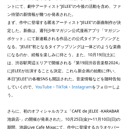
ントにて、劇中アーティスト”JELEE”の今後の活動を含め、ファ
ン待望の新情報が幾つか発表された。
まず、作中に登場する匿名アーティスト”JELEE”の新曲制作が決
定した。新曲は、週刊少年マガジン公式漫画アプリ「マガジン
ポケット」にて新連載される作品との公式タイアップソングと
なる。“JELEE”初となるタイアップソングは一体どのような楽曲
になるのか、続報を楽しみに待とう。また、10月19日(土)に
は、渋谷駅周辺エリアで開催される『第19回渋谷音楽祭2024』
にJELEEが出演することも決定。これら新企画の始動に伴い、
本日”JELEE”の各種SNSも開設された。音楽情報などを随時告知
していくので、
YouTube
・
TikTok
・
Instagram
をフォローしよ
う。
さらに、初のオフィシャルカフェ「CAFE de JELEE -KARABAR
池袋店-」の開催が発表された。10月25日(金)〜11月10日(日)の
期間、池袋Live Cafe Mixaにて、作中に登場するカラオケバー