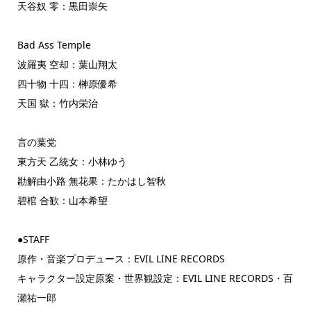
天谷奴 零：黒田崇矢
Bad Ass Temple
波羅夷 空却：葉山翔太
四十物 十四：榊原優希
天国 獄：竹内栄治
言の葉党
東方天 乙統女：小林ゆう
勘解由小路 無花果：たかはし智秋
碧棺 合歓：山本希望
●STAFF
原作・音楽プロデュース：EVIL LINE RECORDS
キャラクター設定原案・世界観設定：EVIL LINE RECORDS・百
瀬祐一郎