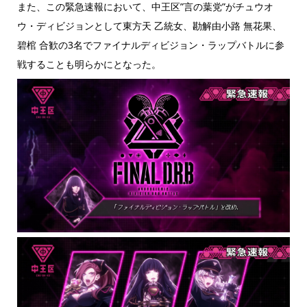
また、この緊急速報において、中王区”言の葉党”がチュウオ
ウ・ディビジョンとして東方天 乙統女、勘解由小路 無花果、
碧棺 合歓の3名でファイナルディビジョン・ラップバトルに参
戦することも明らかにとなった。