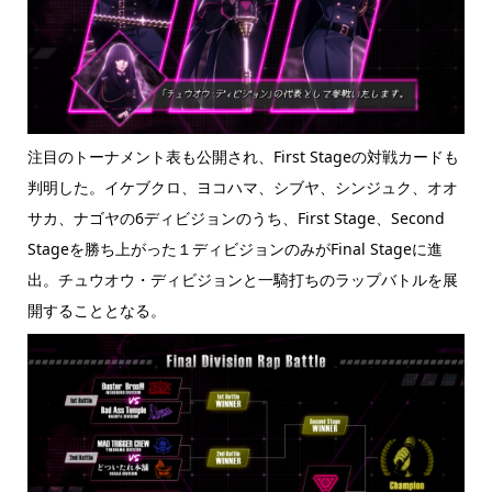
注目のトーナメント表も公開され、First Stageの対戦カードも
判明した。イケブクロ、ヨコハマ、シブヤ、シンジュク、オオ
サカ、ナゴヤの6ディビジョンのうち、First Stage、Second
Stageを勝ち上がった１ディビジョンのみがFinal Stageに進
出。チュウオウ・ディビジョンと一騎打ちのラップバトルを展
開することとなる。