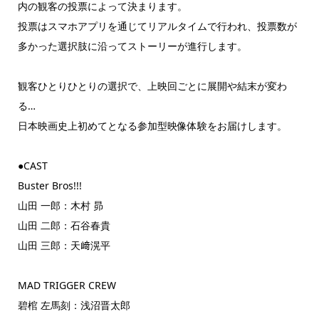
内の観客の投票によって決まります。
投票はスマホアプリを通じてリアルタイムで行われ、投票数が
多かった選択肢に沿ってストーリーが進行します。
観客ひとりひとりの選択で、上映回ごとに展開や結末が変わ
る…
日本映画史上初めてとなる参加型映像体験をお届けします。
●CAST
Buster Bros!!!
山田 一郎：木村 昴
山田 二郎：石谷春貴
山田 三郎：天﨑滉平
MAD TRIGGER CREW
碧棺 左馬刻：浅沼晋太郎