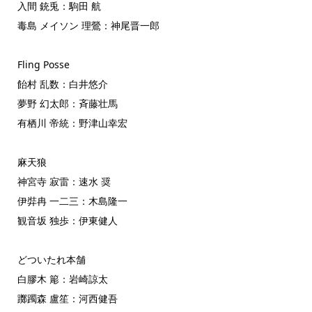
入間 銃兎：駒田 航
毒島 メイソン 理鶯：神尾晋一郎
Fling Posse
飴村 乱数：白井悠介
夢野 幻太郎：斉藤壮馬
有栖川 帝統：野津山幸宏
麻天狼
神宮寺 寂雷：速水 奨
伊弉冉 一二三：木島隆一
観音坂 独歩：伊東健人
どついたれ本舗
白膠木 簓：岩崎諒太
躑躅森 盧笙：河西健吾