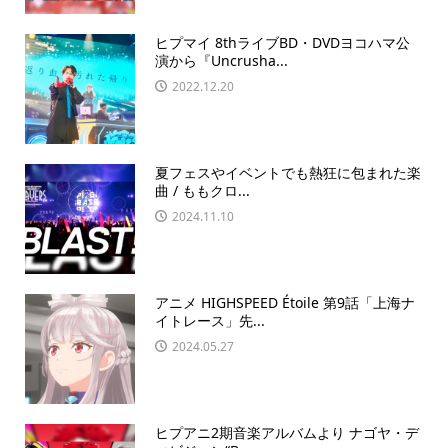
ヒプマイ 8thライブBD・DVDヨコハマ公
演から『Uncrusha...
2022.12.20
夏フェスやイベントでも熱狂に包まれた楽
曲 / ももクロ...
2024.11.10
アニメ HIGHSPEED Étoile 第9話「上海ナ
イトレース」先...
2024.05.27
ヒプアニ2期音楽アルバムより ナゴヤ・デ