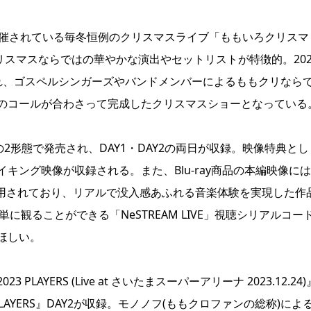
開催されている毎冬恒例のクリスマスライブ「ももいろクリスマ
リスマスならではの華やかな演出やセットリストが特徴的。202
れ、ゴスペルシンガーズやバンドメンバーによるももクリなら
のコールが合わさって完成したクリスマスショーとなっている
VDの2形態で発売され、DAY1・DAY2の両日が収録。映像特典とし
ング映像が収録される。また、Blu-ray商品の本編映像には
声が採用されており、リアルで没入感あふれる音楽体験を実現した作
観ることができる「NeSTREAM LIVE」視聴シリアルコー
ほしい。
YERS (Live at さいたまスーパーアリーナ 2023.12.24)
AYERS』DAY2が収録。モノノフ(ももクロファンの総称)によ