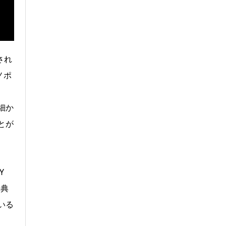
され
ノポ
細か
とが
Y
特典
いる