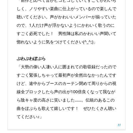
「前作と比べて音がピコピコしていてすごくかわいら
しく、ノリやすい楽曲に仕上がっているので楽しんで
聴いてください。声がかわいいメンバーが揃っていた
ので、1人だけ声が浮かないようにかわいく歌うのに
すごく必死でした！ 男性陣は私のかわいい声聞いて
惚れないように気をつけてください(^_^;)」
ぷわぷわぽぷら
「大勢の偉い人凄い人に囲まれての歌収録だったので
すごく緊張しちゃって最初声が全然出なかったんです
けど、途中からブースのカーテン閉めて周りからの視
線全ブロックしたら声の出が100倍良くなって我なが
ら陰キャ度の高さに笑いました……。伝統のあるこの
曲をぽぷらも歌えて嬉しいです！ ぜひたくさん聴い
てください♪」