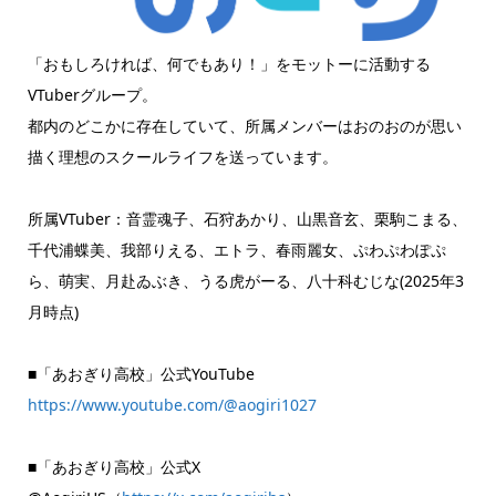
「おもしろければ、何でもあり！」をモットーに活動する
VTuberグループ。
都内のどこかに存在していて、所属メンバーはおのおのが思い
描く理想のスクールライフを送っています。
所属VTuber：音霊魂子、石狩あかり、山黒音玄、栗駒こまる、
千代浦蝶美、我部りえる、エトラ、春雨麗女、ぷわぷわぽぷ
ら、萌実、月赴ゐぶき、うる虎がーる、八十科むじな(2025年3
月時点)
■「あおぎり高校」公式YouTube
https://www.youtube.com/@aogiri1027
■「あおぎり高校」公式X