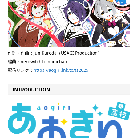
作詞・作曲：Jun Kuroda（USAGI Production）
編曲：nerdwitchkomugichan
配信リンク：
https://aogiri.lnk.to/ts2025
INTRODUCTION