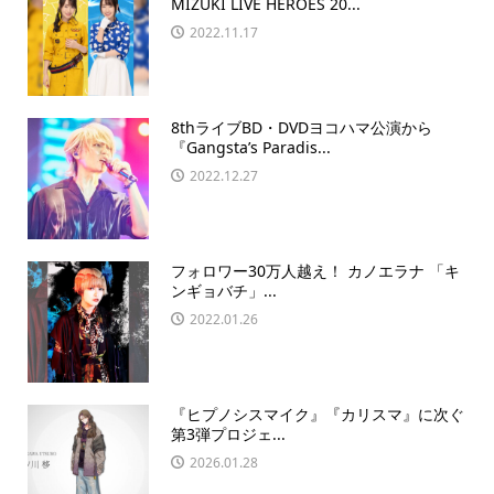
MIZUKI LIVE HEROES 20...
2022.11.17
8thライブBD・DVDヨコハマ公演から
『Gangsta’s Paradis...
2022.12.27
フォロワー30万人越え！ カノエラナ 「キ
ンギョバチ」...
2022.01.26
『ヒプノシスマイク』『カリスマ』に次ぐ
第3弾プロジェ...
2026.01.28