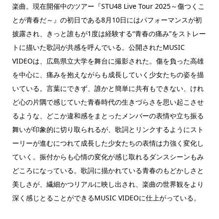
楽曲。現在開催中のツアー『STU48 Live Tour 2025～傷つくこ
とが青春だ～』の初日である8月10日にはパフォーマンスが初
披露され、きっと誰もが1度は経験する“青春の痛み”をストレー
トに描いた歌詞が共感を呼んでいる。公開されたMUSIC
VIDEOは、広島県立大学を舞台に撮影された。傷を負った高雄
を中心に、痛みを抱えながらも成長していく少女たちの姿を描
いている。言葉にできず、誰かと簡単に共有もできない、けれ
ど心の片隅で感じていた青春時代の生きづらさを思い起こさせ
るような、どこか違和感をまとったメンバーの表情や立ち振る
舞いが印象的に切り取られるが、歌詞とリンクするようにスト
ーリーが進むにつれて成長した少女たちの表情は力強く変化し
ていく。振付からも心情の変化が感じ取れるダンスシーンもみ
どころになっている。歌詞に描かれている青春のもどかしさと
美しさが、繊細かつリアルに映し出され、楽曲の世界観をより
深く感じとることができるMUSIC VIDEOに仕上がっている。