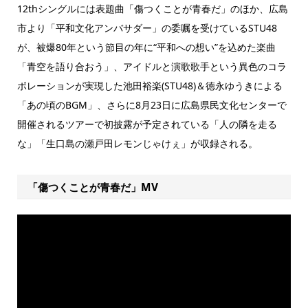
12thシングルには表題曲「傷つくことが青春だ」のほか、広島
市より「平和文化アンバサダー」の委嘱を受けているSTU48
が、被爆80年という節目の年に“平和への想い”を込めた楽曲
「青空を語り合おう」、アイドルと演歌歌手という異色のコラ
ボレーションが実現した池田裕楽(STU48)＆徳永ゆうきによる
「あの頃のBGM」、さらに8月23日に広島県民文化センターで
開催されるツアーで初披露が予定されている「人の隣を走る
な」「生口島の瀬戸田レモンじゃけぇ」が収録される。
「傷つくことが青春だ」MV