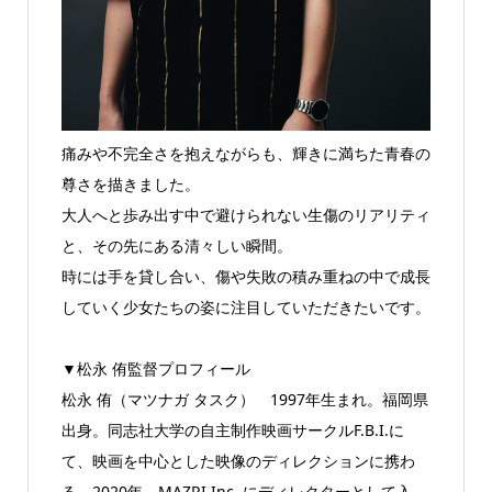
痛みや不完全さを抱えながらも、輝きに満ちた青春の
尊さを描きました。
大人へと歩み出す中で避けられない生傷のリアリティ
と、その先にある清々しい瞬間。
時には手を貸し合い、傷や失敗の積み重ねの中で成長
していく少女たちの姿に注目していただきたいです。
▼松永 侑監督プロフィール
松永 侑（マツナガ タスク） 1997年生まれ。福岡県
出身。同志社大学の自主制作映画サークルF.B.I.に
て、映画を中心とした映像のディレクションに携わ
る。2020年、MAZRI Inc. にディレクターとして入