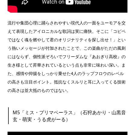
流行や集団心理に踊らされやすい現代人の一面をユーモアを交
えて表現したアイロニカルな歌詞は実に痛快。そこに「コピペ
ではなく魂を燃やして君のオリジナリティを探し出せ！」とい
う熱いメッセージが付加されたことで、この楽曲がただの風刺
にはならず、個性派ぞろいでフリーダムな『あおぎり高校』の
生き様として昇華されているという点も非常に味わい深い。ま
た、感情や抑揚をしっかり乗せた4人のラップフロウのレベル
の高さも注目ポイント。抵抗なくスルリと耳に入ってくる技術
の高さは並大抵のものではない。
M5「ミス・プリマベーラス」（石狩あかり・山黒音
玄・萌実・うる虎がーる）