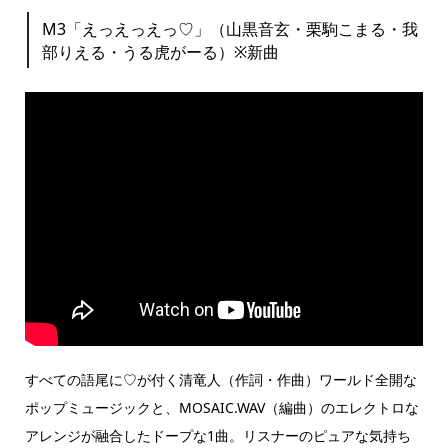
M3「えっえっえっ♡」（山黒音玄・栗駒こまる・我
部りえる・うる虎がーる）※新曲
すべての語尾に♡が付く清竜人（作詞・作曲）ワールド全開な
ポップミュージックと、MOSAIC.WAV（編曲）のエレクトロな
アレンジが融合したドープな1曲。リスナーのピュアな気持ち