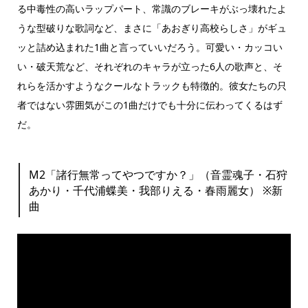
る中毒性の高いラップパート、常識のブレーキがぶっ壊れたよ
うな型破りな歌詞など、まさに「あおぎり高校らしさ」がギュ
ッと詰め込まれた1曲と言っていいだろう。可愛い・カッコい
い・破天荒など、それぞれのキャラが立った6人の歌声と、そ
れらを活かすようなクールなトラックも特徴的。彼女たちの只
者ではない雰囲気がこの1曲だけでも十分に伝わってくるはず
だ。
M2「諸行無常ってやつですか？」（音霊魂子・石狩
あかり・千代浦蝶美・我部りえる・春雨麗女） ※新
曲