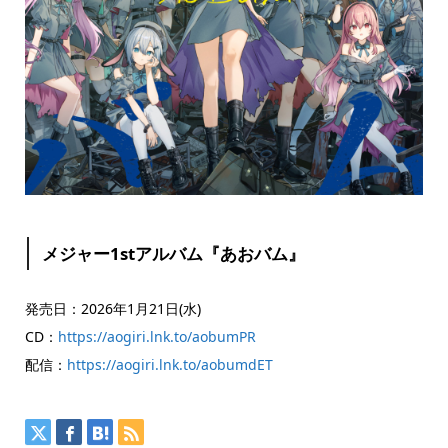
メジャー1stアルバム『あおバム』
発売日：2026年1月21日(水)
CD：
https://aogiri.lnk.to/aobumPR
配信：
https://aogiri.lnk.to/aobumdET