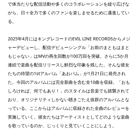
で体当たりな配信活動や多くのコラボレーションを繰り広げな
がら、日々全力で多くのファンを楽しませるために邁進してい
る。
2025年4月にはキングレコードのEVIL LINE RECORDSからメジ
ャーデビューし、配信デビューシングル「お前のまともはまと
もじゃない」はMVの再生回数が100万回を突破。さらに5か月
連続で楽曲を配信リリースし鮮烈な印象を残した。そんな彼女
たちの待望の1stアルバム「あおバム」が1月21日に発売され
た。今回のアルバムには完全新曲を含む全10曲を収録。「おも
しろければ、何でもあり！」のスタイルは音楽でも踏襲されて
おり、オリジナリティしかない聴きごたえ抜群のアルバムとな
っている。ここからはアルバムに収録された全曲のレビューを
実施していく。彼女たちはアーティストとしてどのような楽曲
を歌っているのか、じっくりと見ていくことにしよう。