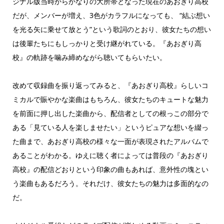
ジナル版当時からかなりの大所帯となった現在のあおぎり高校
だが、メンバーが増え、3色がカラフルになっても、 “結ぶ想い
を光る矢に乗せて放とう”という歌詞のとおり、彼女たちの想い
は後輩たちにもしっかりと受け継がれている。『あおぎり高
校』の軌跡を噛み締めながら聴いてもらいたい。
改めて収録曲を振り返ってみると、『あおぎり高校』らしいコ
ミカルで賑やかな楽曲はもちろん、彼女たちのキュートな魅力
を前面に押し出した楽曲から、配信者としての根っこの部分で
ある「見ている人を楽しませたい」というピュアな想いを綴っ
た曲まで、あおぎり高校の様々な一面が表現されたアルバムで
あることがわかる。ゆえに聴く者によっては普段の『あおぎり
高校』の配信どおりという印象の曲もあれば、意外性の塊とい
う楽曲もあるだろう。それだけ、彼女たちの魅力は多面的なの
だ。