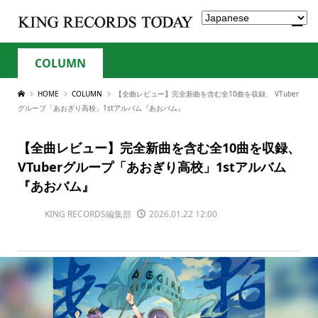
COLUMN
HOME
COLUMN
【全曲レビュー】完全新曲を含む全10曲を収録、 VTuber
グループ「あおぎり高校」1stアルバム『あおバム』
【全曲レビュー】完全新曲を含む全10曲を収録、
VTuberグループ「あおぎり高校」1stアルバム
『あおバム』
KING RECORDS編集部
2026.01.22 12:00