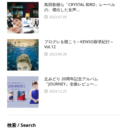
島田歌穂ら「CRYSTAL BIRD」レーベル
の、傑出した女声...
2023.07.05
プログレを聴こう～KENSO探求紀行～
Vol.12
2023.06.30
丘みどり 20周年記念アルバム
『JOURNEY』全曲レビュー...
2024.12.25
検索 / Search