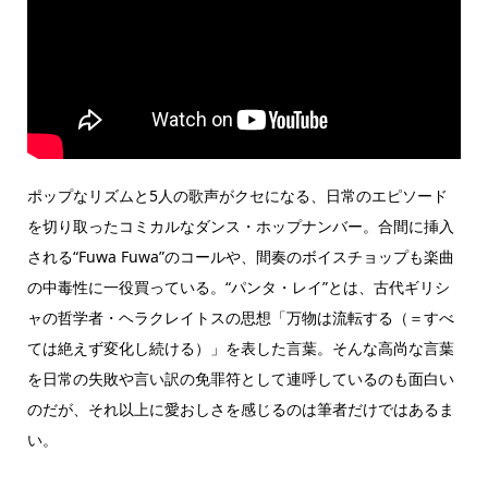
ポップなリズムと5人の歌声がクセになる、日常のエピソード
を切り取ったコミカルなダンス・ホップナンバー。合間に挿入
される“Fuwa Fuwa”のコールや、間奏のボイスチョップも楽曲
の中毒性に一役買っている。“パンタ・レイ”とは、古代ギリシ
ャの哲学者・ヘラクレイトスの思想「万物は流転する（＝すべ
ては絶えず変化し続ける）」を表した言葉。そんな高尚な言葉
を日常の失敗や言い訳の免罪符として連呼しているのも面白い
のだが、それ以上に愛おしさを感じるのは筆者だけではあるま
い。