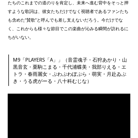
たちのこれまでの道のりを肯定し、未来へ進む背中をそっと押
すような歌詞は、彼女たちだけでなく視聴者であるファンたち
も含めた“賛歌”と呼んでも差し支えないだろう。今だけでな
く、これからも様々な節目でこの楽曲が沁みる瞬間が訪れるに
ちがいない。
M9「PLAYERS「A」」（音霊魂子・石狩あかり・山
黒音玄・栗駒こまる・千代浦蝶美・我部りえる・エ
トラ・春雨麗女・ぷわぷわぽぷら・萌実・月赴ゐぶ
き・うる虎がーる・八十科むじな）