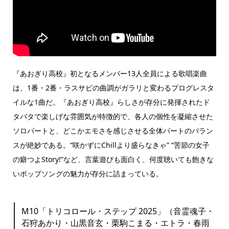
『あおぎり高校』初となるメンバー13人全員による歌唱楽曲
は、1番・2番・ラスサビの曲調がガラリと変わるプログレスタ
イルな1曲だ。『あおぎり高校』らしさが存分に発揮されたド
タバタで楽しげな雰囲気が特徴的で、各人の個性を凝縮させた
ソロパートと、どこかエモさを感じさせる全体パートのバラン
スが絶妙である。“咲かずにChillより盛らなきゃ” “苦節の女子
の癖つよStory!”など、言葉遊びも面白く、何度聴いても飽きな
いポップソングの魅力が存分に詰まっている。
M10「トリコロール・ステップ 2025」（音霊魂子・
石狩あかり・山黒音玄・栗駒こまる・エトラ・春雨