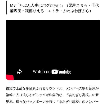
M8「たぶん人生はバグだらけ」（栗駒こまる・千代
浦蝶美・我部りえる・エトラ・ぷわぷわぽぷら）
優雅で上品な希望あふれるサウンドと、メンバーの歌と台詞が
複雑に入り混じるギミックが印象的な、『あおぎり高校』の新
境地。様々なバックボーンを持つ『あおぎり高校』のメンバー