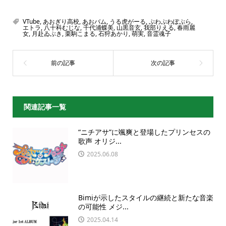
VTube
,
あおぎり高校
,
あおバム
,
うる虎がーる
,
ぷわぷわぽぷら‪
,
エトラ
,
八十科むじな
,
千代浦蝶美
,
山黒音玄
,
我部りえる
,
春雨麗
女
,
月赴ゐぶき
,
栗駒こまる
,
石狩あかり
,
萌実
,
音霊魂子
関連記事一覧
“ニチアサ”に颯爽と登場したプリンセスの
歌声 オリジ...
2025.06.08
Bimiが示したスタイルの継続と新たな音楽
の可能性 メジ...
2025.04.14