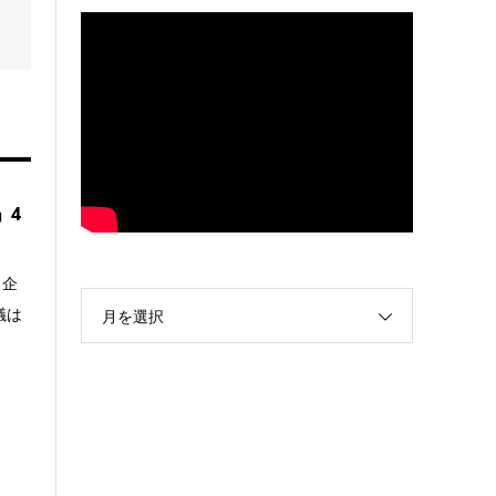
」4
ス企
議は
月を選択