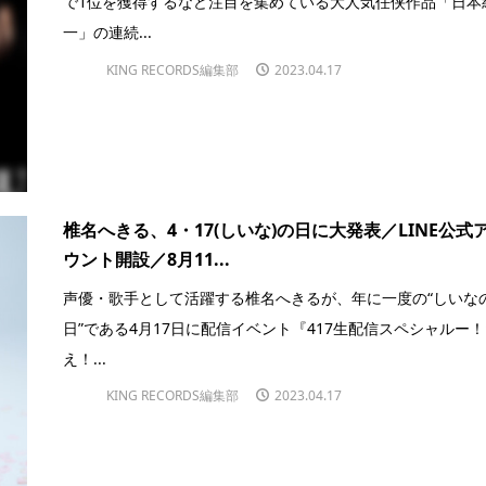
で1位を獲得するなど注目を集めている大人気任侠作品「日本
一」の連続...
KING RECORDS編集部
2023.04.17
椎名へきる、4・17(しいな)の日に大発表／LINE公式
ウント開設／8月11...
声優・歌手として活躍する椎名へきるが、年に一度の“しいな
日”である4月17日に配信イベント『417生配信スペシャルー
え！...
KING RECORDS編集部
2023.04.17