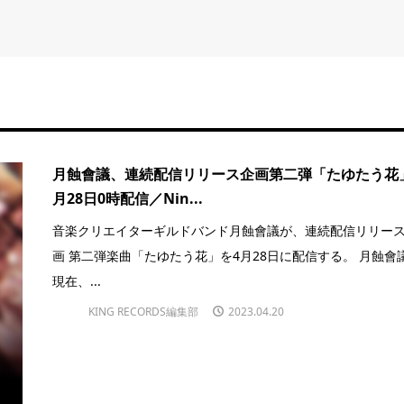
月蝕會議、連続配信リリース企画第二弾「たゆたう花
月28日0時配信／Nin...
音楽クリエイターギルドバンド月蝕會議が、連続配信リリー
画 第二弾楽曲「たゆたう花」を4月28日に配信する。 月蝕會
現在、...
KING RECORDS編集部
2023.04.20